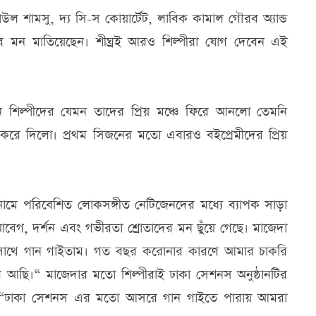
াউল শামসু, দ্য সি-স কোয়ার্টেট, লাবিক কামাল গৌরব অ্যান্ড
ের মন মাতিয়েছেন। শীঘ্রই আরও শিল্পীরা যোগ দেবেন এই
িল্পীদের যেমন তাদের প্রিয় মঞ্চে ফিরে আনলো তেমনি
রে দিলো। প্রথম সিজনের মতো এবারও বইপ্রেমীদের প্রিয়
ামে পরিবেশিত লোকসঙ্গীত নেটিজেনদের মধ্যে ব্যাপক সাড়া
েগ, দর্শন এবং গভীরতা শ্রোতাদের মন ছুঁয়ে গেছে। মাজেদা
 সাথে গান গাইতাম। গত বছর করোনার কারণে আমার চাকরি
আছি।“ মাজেদার মতো শিল্পীরাই ঢাকা সেশনস অনুষ্ঠানটির
েন, “ঢাকা সেশনস এর মতো আসরে গান গাইতে পারায় আমরা