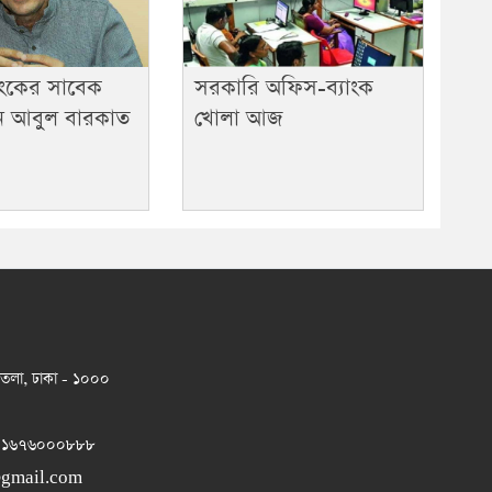
সরকারি অফিস-ব্যাংক
াংকের সাবেক
খোলা আজ
ান আবুল বারকাত
 তলা, ঢাকা - ১০০০
 ০১৬৭৬০০০৮৮৮
@gmail.com