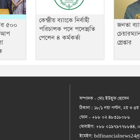
কেন্দ্রীয় ব্যাংকে নির্বাহী
কের ৫০০
জনতা ব্য
পরিচালক পদে পদোন্নতি
র্টআপ
চেয়ারম্য
পেলেন ৪ কর্মকর্তা
লো
গ্রেপ্তার
ংক
সম্পাদক - মোঃ ইউছুফ হোসেন
ঠিকানা : ১৮/১ নয়া পল্টন, ২য় ও ৩য়
ফোন - +৮৮ ০২ ৪৮৩১৮০৮৬
মোবাইল: +৮৮ ০১৯৭৯৭৭৮৮৪৪,
ইমেইল:
bdfinancialnews24