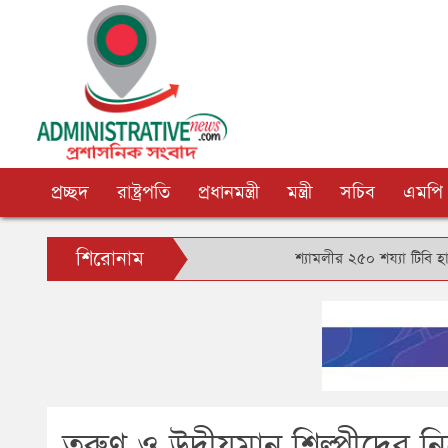
প্রচ্ছদ
রাষ্ট্রপতি
প্রধানমন্ত্রী
মন্ত্রী
সচিব
এমপি
শিরোনাম
শ্যামলীর ২৫০ শয্যা টিবি হাসপাতাল ব্যব
তরুণ ও উদীয়মান শিল্পীদের নি