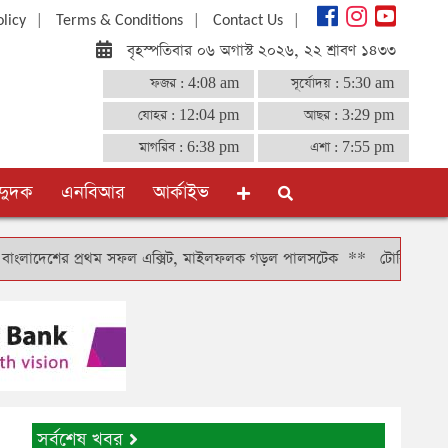
|
|
|
olicy
Terms & Conditions
Contact Us
বৃহস্পতিবার ০৬ অগাস্ট ২০২৬, ২২ শ্রাবণ ১৪৩৩
ফজর :
4:08 am
সূর্যোদয় :
5:30 am
যোহর :
12:04 pm
আছর :
3:29 pm
মাগরিব :
6:38 pm
এশা :
7:55 pm
দুদক
এনবিআর
আর্কাইভ
শের প্রথম সফল এক্সিট, মাইলফলক গড়ল পালসটেক
**
টোকিওতে বাংলাদেশ দূতা
সর্বশেষ খবর