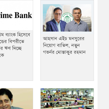
থম ব্যাংক হিসেবে
আহসান এইচ মনসুরের
বন্ডের বিপরীতে
নিয়োগ বাতিল, নতুন
 ঋণ দিচ্ছে
গভর্নর মোস্তাকুর রহমান
াংক