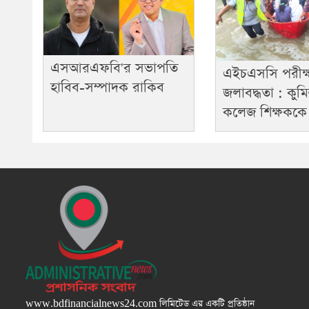
এসআরএফবি'র সভাপতি
এইচএসসি পরীক্ষা
হাবিব-সম্পাদক রাকিব
জলাবদ্ধতা : কুমি
কলেজ শিক্ষকক
www.bdfinancialnews24.com
লিমিটেড এর একটি প্রতিষ্ঠান