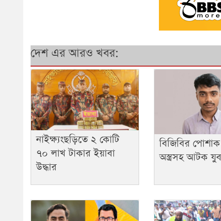
দেশ এর আরও খবর:
নাইক্ষ্যংছড়িতে ২ কোটি
বিজিবির পোশাক
৭০ লাখ টাকার ইয়াবা
অস্ত্রসহ আটক যু
উদ্ধার