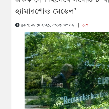
হ্যামারশোল্ড মেডেল’
প্রকাশ: ২৮ মে ২০২১, ০৩:৩৯ অপরাহ্ন
|
দেশ