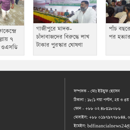
গাজীপুরে মাদক-
পাঁচ বছরে
কেন্দ্রে
চাঁদাবাজদের বিরুদ্ধে লাখ
পর হত্য
ল্লায় ৭
টাকার পুরস্কার ঘোষণা
ে ওএসডি
সম্পাদক - মোঃ ইউছুফ হোসেন
ঠিকানা : ১৮/১ নয়া পল্টন, ২য় ও ৩য়
ফোন - +৮৮ ০২ ৪৮৩১৮০৮৬
মোবাইল: +৮৮ ০১৯৭৯৭৭৮৮৪৪,
ইমেইল:
bdfinancialnews24