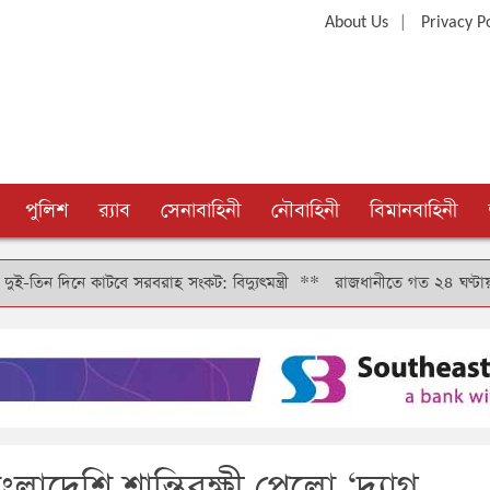
|
About Us
Privacy P
পুলিশ
র‍্যাব
সেনাবাহিনী
নৌবাহিনী
বিমানবাহিনী
কাটবে সরবরাহ সংকট: বিদ্যুৎমন্ত্রী
**
রাজধানীতে গত ২৪ ঘণ্টায় গ্রেফতার ৪
লাদেশি শান্তিরক্ষী পেলো ‘দ্যাগ