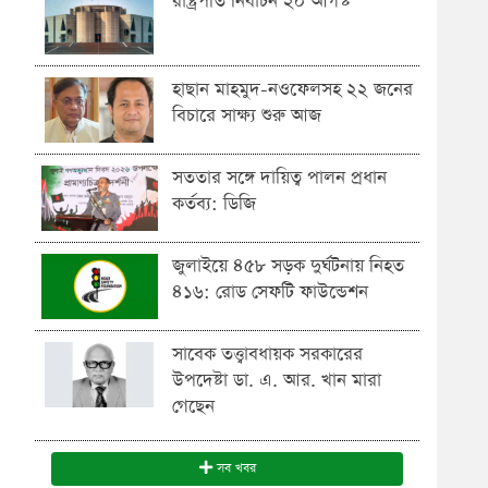
রাষ্ট্রপতি নির্বাচন ২০ আগস্ট
হাছান মাহমুদ-নওফেলসহ ২২ জনের
বিচারে সাক্ষ্য শুরু আজ
সততার সঙ্গে দায়িত্ব পালন প্রধান
কর্তব্য: ডিজি
জুলাইয়ে ৪৫৮ সড়ক দুর্ঘটনায় নিহত
৪১৬: রোড সেফটি ফাউন্ডেশন
সাবেক তত্ত্বাবধায়ক সরকারের
উপদেষ্টা ডা. এ. আর. খান মারা
গেছেন
সব খবর