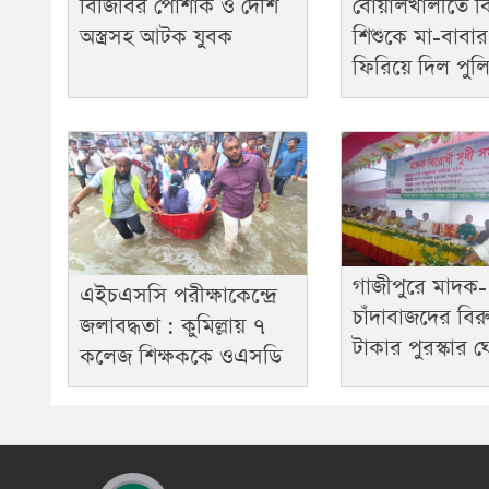
বিজিবির পোশাক ও দেশি
বোয়ালখালীতে বি
অস্ত্রসহ আটক যুবক
শিশুকে মা-বাবা
ফিরিয়ে দিল পুল
গাজীপুরে মাদক-
এইচএসসি পরীক্ষাকেন্দ্রে
চাঁদাবাজদের বিরু
জলাবদ্ধতা : কুমিল্লায় ৭
টাকার পুরস্কার 
কলেজ শিক্ষককে ওএসডি