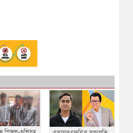
ে পিস্তল-গুলিসহ
এসআরএফবি'র সভাপতি