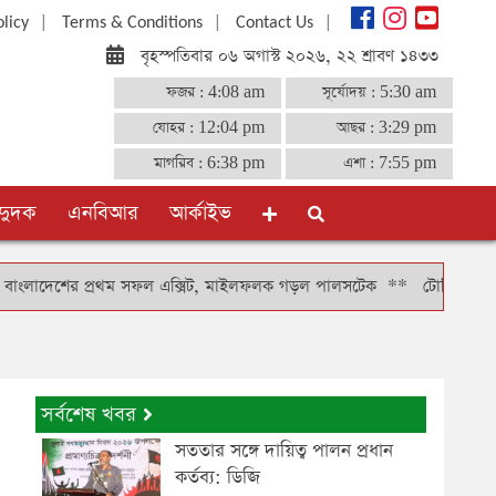
|
|
|
olicy
Terms & Conditions
Contact Us
বৃহস্পতিবার ০৬ অগাস্ট ২০২৬, ২২ শ্রাবণ ১৪৩৩
ফজর :
4:08 am
সূর্যোদয় :
5:30 am
যোহর :
12:04 pm
আছর :
3:29 pm
মাগরিব :
6:38 pm
এশা :
7:55 pm
দুদক
এনবিআর
আর্কাইভ
েশের প্রথম সফল এক্সিট, মাইলফলক গড়ল পালসটেক
**
টোকিওতে বাংলাদেশ দূত
সর্বশেষ খবর
সততার সঙ্গে দায়িত্ব পালন প্রধান
কর্তব্য: ডিজি