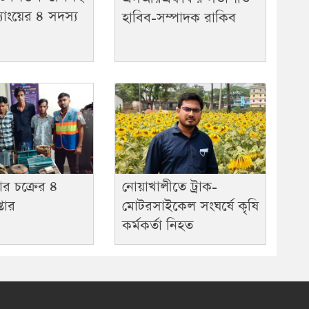
যাংয়ের ৪ সদস্য
হাবিব-সম্পাদক রাকিব
র চক্রের ৪
নোয়াখালীতে ট্রাক-
্তার
মোটরসাইকেল সংঘর্ষে কৃষি
কর্মকর্তা নিহত