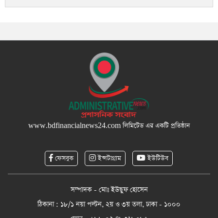
www.bdfinancialnews24.com
লিমিটেড এর একটি প্রতিষ্ঠান
ফেসবুক
ইন্সটাগ্রাম
ইউটিউব
সম্পাদক - মোঃ ইউছুফ হোসেন
ঠিকানা : ১৮/১ নয়া পল্টন, ২য় ও ৩য় তলা, ঢাকা - ১০০০