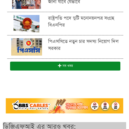
জানা যাবে যেভাবে
রাষ্ট্রপতি পদে দুটি মনোনয়নপত্র সংগ্রহ
বিএনপির
পিএসসিতে নতুন চার সদস্য নিয়োগ দিল
সরকার
সব খবর
ডিজিএফআই এর আরও খবর: