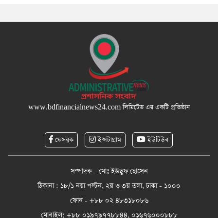
www.bdfinancialnews24.com
লিমিটেড এর একটি প্রতিষ্ঠান
ফেসবুক
ইন্সটাগ্রাম
ইউটিউব
সম্পাদক - মোঃ ইউছুফ হোসেন
ঠিকানা : ১৮/১ নয়া পল্টন, ২য় ও ৩য় তলা, ঢাকা - ১০০০
ফোন - +৮৮ ০২ ৪৮৩১৮০৮৬
মোবাইল: +৮৮ ০১৯৭৯৭৭৮৮৪৪, ০১৬৭৬০০০৮৮৮