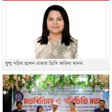
যুগ্ম সচিব হলেন ঢাকার ডিসি ফরিদা খানম