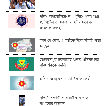
পুলিশ অ্যাসোসিয়েশন : পুলিশে থাকা ‘গুপ্ত-
ফ্যাসিস্টের দোসররা’ বাহিনীর মনোবল
ক্ষতিগ্রস্ত করছে
নবম পে স্কেল: ৫ মন্ত্রীকে নিয়ে কমিটি, যারা
আছেন
মোহাম্মদপুর-চকবাজার থানার ওসিসহ চার
পরিদর্শককে বদলি
এসিল্যান্ড হচ্ছেন আরো ৪০ কর্মকর্তা
প্রতিটি শিক্ষার্থীকে একটি করে গাছ
লাগানোর আহ্বান