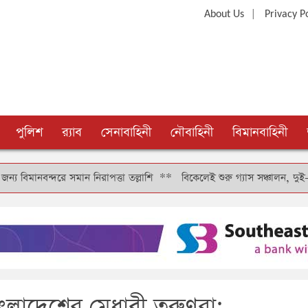
|
About Us
Privacy P
পুলিশ
র‍্যাব
সেনাবাহিনী
নৌবাহিনী
বিমানবাহিনী
ে সমান নিরাপত্তা তল্লাশি
**
বিকেলেই শুরু গ্যাস সঞ্চালন, দুই-তিন দিনে কাট
বাংলাদেশের মেধাবী তরুণরা: