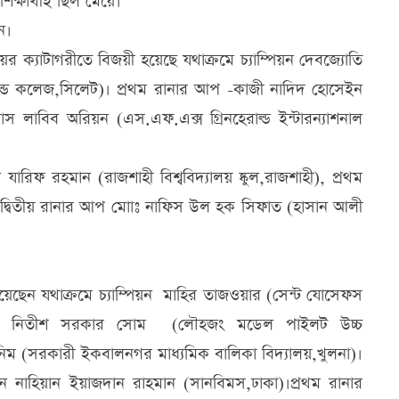
ক্ষার্থীই ছিল মেয়ে।
ন।
র ক্যাটাগরীতে বিজয়ী হয়েছে যথাক্রমে চ্যাম্পিয়ন দেবজ্যোতি
ল এন্ড কলেজ,সিলেট)। প্রথম রানার আপ -কাজী নাদিদ হোসেইন
য়াস লাবিব অরিয়ন (এস.এফ.এক্স গ্রিনহেরাল্ড ইন্টারন্যাশনাল
যারিফ রহমান (রাজশাহী বিশ্ববিদ্যালয় ষ্কুল,রাজশাহী), প্রথম
এবং দ্বিতীয় রানার আপ মাোঃ নাফিস উল হক সিফাত (হাসান আলী
য়েছেন যথাক্রমে চ্যাম্পিয়ন মাহির তাজওয়ার (সেন্ট যোসেফস
নার আপ নিতীশ সরকার সোম (লৌহজং মডেল পাইলট উচ্চ
াসনিম (সরকারী ইকবালনগর মাধ্যমিক বালিকা বিদ্যালয়,খুলনা)।
িয়ন নাহিয়ান ইয়াজদান রাহমান (সানবিমস,ঢাকা)।প্রথম রানার