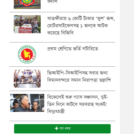
বদলি
সাতক্ষীরায় ৬ কোটি টাকার ‘কুশ’ জব্দ,
মোটরসাইকেলসহ ১ জনকে আটক
করেছে বিজিবি
প্রথম শ্রেণিতে ভর্তি লটারিতে
ভিআইপি-সিআইপিসহ সবার জন্য
বিমানবন্দরে সমান নিরাপত্তা তল্লাশি
বিকেলেই শুরু গ্যাস সঞ্চালন, দুই-
তিন দিনে কাটবে সরবরাহ সংকট:
বিদ্যুৎমন্ত্রী
সব খবর