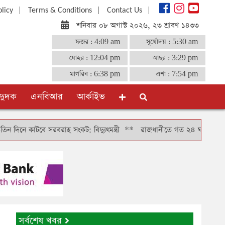
|
|
|
olicy
Terms & Conditions
Contact Us
শনিবার ০৮ অগাস্ট ২০২৬, ২৩ শ্রাবণ ১৪৩৩
ফজর :
4:09 am
সূর্যোদয় :
5:30 am
যোহর :
12:04 pm
আছর :
3:29 pm
মাগরিব :
6:38 pm
এশা :
7:54 pm
দুদক
এনবিআর
আর্কাইভ
বে সরবরাহ সংকট: বিদ্যুৎমন্ত্রী
**
রাজধানীতে গত ২৪ ঘণ্টায় গ্রেফতার ৪৬৬,
সর্বশেষ খবর