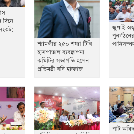
যাস
ন দিনে
জুলাই অভ্যুত
সংকট:
পুনর্গঠনে
শ্যামলীর ২৫০ শয্যা টিবি
পানিসম্পদমন
হাসপাতাল ব্যবস্থাপনা
কমিটির সভাপতি হলেন
প্রতিমন্ত্রী ববি হাজ্জাজ
পাট অধিদ