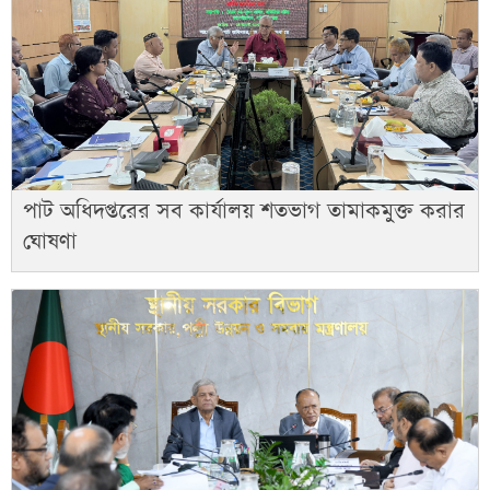
পাট অধিদপ্তরের সব কার্যালয় শতভাগ তামাকমুক্ত করার
ঘোষণা