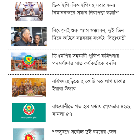
ভিআইপি-সিআইপিসহ সবার জন্য
বিমানবন্দরে সমান নিরাপত্তা তল্লাশি
বিকেলেই শুরু গ্যাস সঞ্চালন, দুই-তিন
দিনে কাটবে সরবরাহ সংকট: বিদ্যুৎমন্ত্রী
ডিএমপির সহকারী পুলিশ কমিশনার
পদমর্যাদার সাত কর্মকর্তাকে বদলি
নাইক্ষ্যংছড়িতে ২ কোটি ৭০ লাখ টাকার
ইয়াবা উদ্ধার
রাজধানীতে গত ২৪ ঘণ্টায় গ্রেফতার ৪৬৬,
মামলা ৫৭
শব্দদূষণে সর্বোচ্চ দুই বছরের জেল