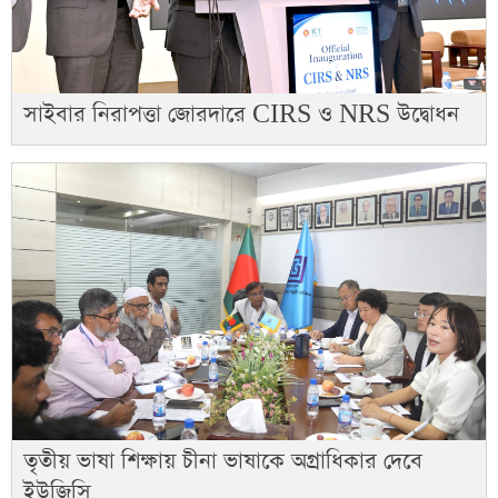
সাইবার নিরাপত্তা জোরদারে CIRS ও NRS উদ্বোধন
তৃতীয় ভাষা শিক্ষায় চীনা ভাষাকে অগ্রাধিকার দেবে
ইউজিসি