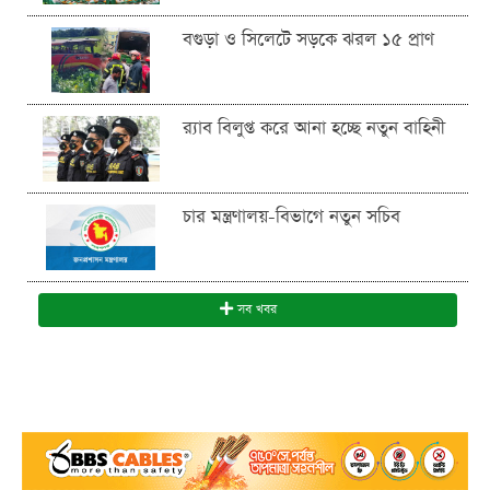
বগুড়া ও সিলেটে সড়কে ঝরল ১৫ প্রাণ
র‍্যাব বিলুপ্ত করে আনা হচ্ছে নতুন বাহিনী
চার মন্ত্রণালয়-বিভাগে নতুন সচিব
সব খবর