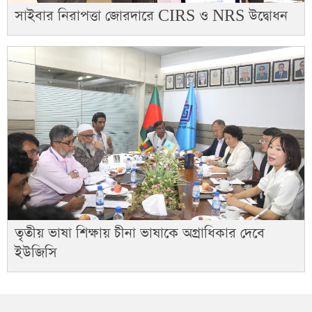
সাইবার নিরাপত্তা জোরদারে CIRS ও NRS উদ্বোধন
তৃতীয় ভাষা শিক্ষায় চীনা ভাষাকে অগ্রাধিকার দেবে
ইউজিসি