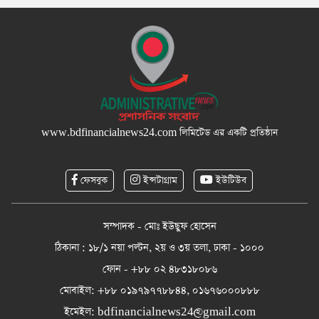
www.bdfinancialnews24.com
লিমিটেড এর একটি প্রতিষ্ঠান
ফেসবুক
ইন্সটাগ্রাম
ইউটিউব
সম্পাদক - মোঃ ইউছুফ হোসেন
ঠিকানা : ১৮/১ নয়া পল্টন, ২য় ও ৩য় তলা, ঢাকা - ১০০০
ফোন - +৮৮ ০২ ৪৮৩১৮০৮৬
মোবাইল: +৮৮ ০১৯৭৯৭৭৮৮৪৪, ০১৬৭৬০০০৮৮৮
ইমেইল:
bdfinancialnews24@gmail.com