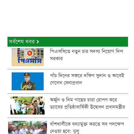
সর্বশেষ খবর
পিএসসিতে নতুন চার সদস্য নিয়োগ দিল
সরকার
পাঁচ দিনের সফরে দক্ষিণ সুদান ও আবেই
গেলেন সেনাপ্রধান
অর্জুন ও নিম গাছের চারা রোপণ করে
ড্যাবের প্রতিষ্ঠাবার্ষিকী উদ্বোধন প্রধানমন্ত্রীর
বাঁশখালীকে বন্যামুক্ত করতে সব পদক্ষেপ
নেওয়া হবে: দুলু