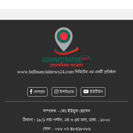
www.bdfinancialnews24.com
লিমিটেড এর একটি প্রতিষ্ঠান
ফেসবুক
ইন্সটাগ্রাম
ইউটিউব
সম্পাদক - মোঃ ইউছুফ হোসেন
ঠিকানা : ১৮/১ নয়া পল্টন, ২য় ও ৩য় তলা, ঢাকা - ১০০০
ফোন - +৮৮ ০২ ৪৮৩১৮০৮৬