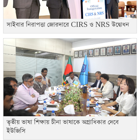
সাইবার নিরাপত্তা জোরদারে CIRS ও NRS উদ্বোধন
তৃতীয় ভাষা শিক্ষায় চীনা ভাষাকে অগ্রাধিকার দেবে
ইউজিসি