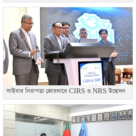
সাইবার নিরাপত্তা জোরদারে CIRS ও NRS উদ্বোধন