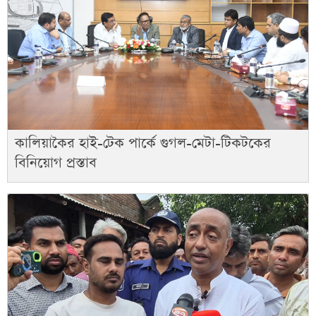
কালিয়াকৈর হাই-টেক পার্কে গুগল-মেটা-টিকটকের
বিনিয়োগ প্রস্তাব