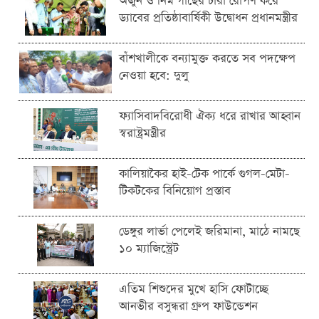
অর্জুন ও নিম গাছের চারা রোপণ করে
ড্যাবের প্রতিষ্ঠাবার্ষিকী উদ্বোধন প্রধানমন্ত্রীর
বাঁশখালীকে বন্যামুক্ত করতে সব পদক্ষেপ
নেওয়া হবে: দুলু
ফ্যাসিবাদবিরোধী ঐক্য ধরে রাখার আহ্বান
স্বরাষ্ট্রমন্ত্রীর
কালিয়াকৈর হাই-টেক পার্কে গুগল-মেটা-
টিকটকের বিনিয়োগ প্রস্তাব
ডেঙ্গুর লার্ভা পেলেই জরিমানা, মাঠে নামছে
১০ ম্যাজিস্ট্রেট
এতিম শিশুদের মুখে হাসি ফোটাচ্ছে
আনভীর বসুন্ধরা গ্রুপ ফাউন্ডেশন