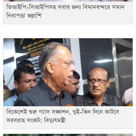
ভিআইপি-সিআইপিসহ সবার জন্য বিমানবন্দরে সমান
নিরাপত্তা তল্লাশি
বিকেলেই শুরু গ্যাস সঞ্চালন, দুই-তিন দিনে কাটবে
সরবরাহ সংকট: বিদ্যুৎমন্ত্রী