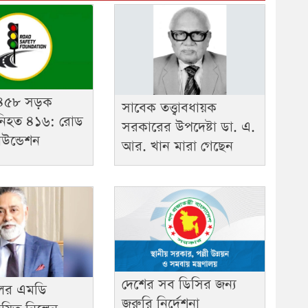
 ৪৫৮ সড়ক
সাবেক তত্ত্বাবধায়ক
য় নিহত ৪১৬: রোড
সরকারের উপদেষ্টা ডা. এ.
উন্ডেশন
আর. খান মারা গেছেন
দেশের সব ডিসির জন্য
ের এমডি
জরুরি নির্দেশনা