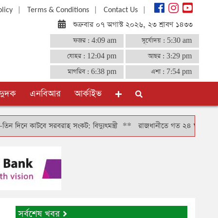
|
|
|
olicy
Terms & Conditions
Contact Us
শুক্রবার ০৭ অগাস্ট ২০২৬, ২৩ শ্রাবণ ১৪৩৩
ফজর :
4:09 am
সূর্যোদয় :
5:30 am
যোহর :
12:04 pm
আছর :
3:29 pm
মাগরিব :
6:38 pm
এশা :
7:54 pm
দুদক
এনবিআর
আর্কাইভ
বে সরবরাহ সংকট: বিদ্যুৎমন্ত্রী
**
রাজধানীতে গত ২৪ ঘণ্টায় গ্রেফতার ৪৬৬,
সর্বশেষ খবর