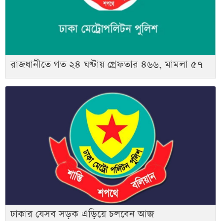
রাজধানীতে গত ২৪ ঘণ্টায় গ্রেফতার ৪৬৬, মামলা ৫৭
ঢাকার যেসব সড়ক এড়িয়ে চলবেন আজ