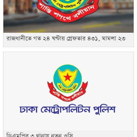
রাজধানীতে গত ২৪ ঘণ্টায় গ্রেফতার ৪৩১, মামলা ২৩
ডিএমপির ৩ থানায় নতুন ওসি