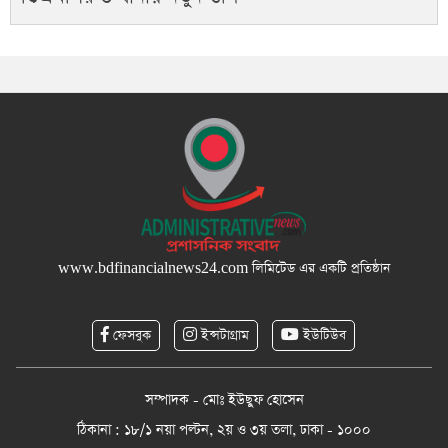
www.bdfinancialnews24.com
লিমিটেড এর একটি প্রতিষ্ঠান
ফেসবুক
ইন্সটাগ্রাম
ইউটিউব
সম্পাদক - মোঃ ইউছুফ হোসেন
ঠিকানা : ১৮/১ নয়া পল্টন, ২য় ও ৩য় তলা, ঢাকা - ১০০০