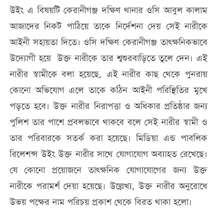
উইং এ বিষয়টি কেরানীগঞ্জ দক্ষিণ থানার ওসি আবুল কালাম
আজাদের নিকট পাঠিয়ে তাকে নির্দেশনা দেয় সেই নারীকে
আইনী সহায়তা দিতে। ওসি দক্ষিণ কেরানীগঞ্জ তাৎক্ষনিকভা‌বে
উদ্যোগী হ‌য়ে উক্ত নারীকে তার শ্বশুরবাড়িতে তুলে দেন। এই
নারীর স্বামীকে বলা হয়েছে, এই নারীর কাছ থেকে পুনরায়
কোনো অভিযোগ এলে তাকে কঠিন আইনী পরিস্থিতির মুখে
পড়তে হবে। উক্ত নারীর নিরাপত্তা ও অধিকার প্রতিষ্ঠার জন্য
পুলিশ তার পাশে প্রবলভাবে থাকবে বলে সেই নারীর স্বামী ও
তার প‌রিবার‌কে সতর্ক করা হ‌য়ে‌ছে। মিডিয়া এন্ড পাবলিক
রিলেশন্স উইং উক্ত নারীর সাথে যোগাযোগ অব্যাহত রেখেছে।
যে কোনো প্রয়োজনে তাৎক্ষনিক যোগাযোগের জন্য উক্ত
নারী‌কে পরামর্শ দেয়া হয়েছে। উ‌ল্লেখ্য, উক্ত নারীর অনু‌রো‌ধে
উভয় প‌ক্ষের নাম পরিচয় প্রকাশ থে‌কে বিরত থাকা হলো।