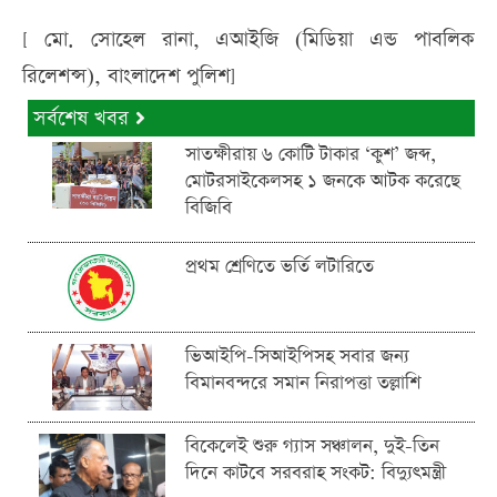
[ মো. সো‌হেল রানা, এআই‌জি (মি‌ডিয়া এন্ড পাব‌লিক
রি‌লেশন্স), বাংলা‌দেশ পু‌লিশ]
সর্বশেষ খবর
সাতক্ষীরায় ৬ কোটি টাকার ‘কুশ’ জব্দ,
মোটরসাইকেলসহ ১ জনকে আটক করেছে
বিজিবি
প্রথম শ্রেণিতে ভর্তি লটারিতে
ভিআইপি-সিআইপিসহ সবার জন্য
বিমানবন্দরে সমান নিরাপত্তা তল্লাশি
বিকেলেই শুরু গ্যাস সঞ্চালন, দুই-তিন
দিনে কাটবে সরবরাহ সংকট: বিদ্যুৎমন্ত্রী