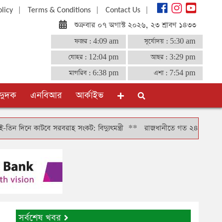
|
|
|
olicy
Terms & Conditions
Contact Us
শুক্রবার ০৭ অগাস্ট ২০২৬, ২৩ শ্রাবণ ১৪৩৩
ফজর :
4:09 am
সূর্যোদয় :
5:30 am
যোহর :
12:04 pm
আছর :
3:29 pm
মাগরিব :
6:38 pm
এশা :
7:54 pm
দুদক
এনবিআর
আর্কাইভ
কাটবে সরবরাহ সংকট: বিদ্যুৎমন্ত্রী
**
রাজধানীতে গত ২৪ ঘণ্টায় গ্রেফতার ৪
সর্বশেষ খবর