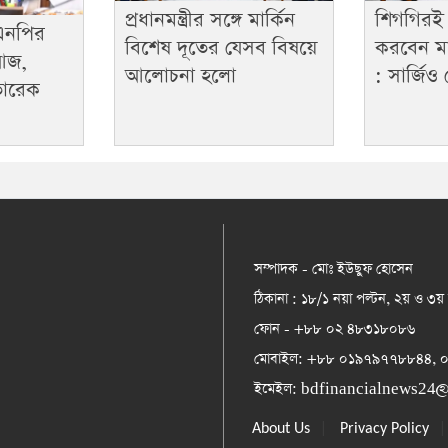
প্রধানমন্ত্রীর সঙ্গে মার্কিন
শিগগিরই
িএনপির
বিশেষ দূতের যেসব বিষয়ে
করবেন মার
আজ,
আলোচনা হলো
: সার্জিও
তারেক
সম্পাদক - মোঃ ইউছুফ হোসেন
ঠিকানা : ১৮/১ নয়া পল্টন, ২য় ও ৩য়
ফোন - +৮৮ ০২ ৪৮৩১৮০৮৬
মোবাইল: +৮৮ ০১৯৭৯৭৭৮৮৪৪,
ইমেইল:
bdfinancialnews24
|
About Us
Privacy Policy