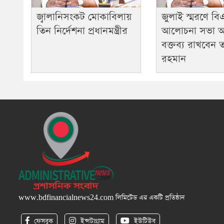
জ্বালানিসংকট মোকাবিলায়
জুলাই স্মরণে ব
তিন নির্দেশনা প্রধানমন্ত্রীর
আলোচনা সভা 
বক্তব্য রাখবেন 
রহমান
www.bdfinancialnews24.com
লিমিটেড এর একটি প্রতিষ্ঠান
ফেসবুক
ইন্সটাগ্রাম
ইউটিউব