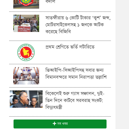
বদলি
সাতক্ষীরায় ৬ কোটি টাকার ‘কুশ’ জব্দ,
মোটরসাইকেলসহ ১ জনকে আটক
করেছে বিজিবি
প্রথম শ্রেণিতে ভর্তি লটারিতে
ভিআইপি-সিআইপিসহ সবার জন্য
বিমানবন্দরে সমান নিরাপত্তা তল্লাশি
বিকেলেই শুরু গ্যাস সঞ্চালন, দুই-
তিন দিনে কাটবে সরবরাহ সংকট:
বিদ্যুৎমন্ত্রী
সব খবর