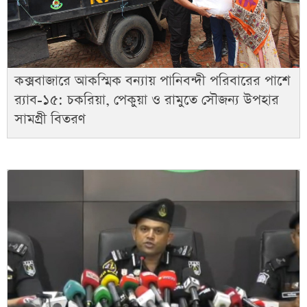
কক্সবাজারে আকস্মিক বন্যায় পানিবন্দী পরিবারের পাশে
র‌্যাব-১৫: চকরিয়া, পেকুয়া ও রামুতে সৌজন্য উপহার
সামগ্রী বিতরণ