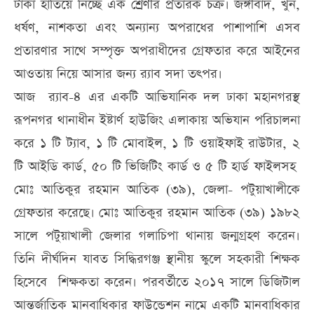
টাকা হাতিয়ে নিচ্ছে এক শ্রেণীর প্রতারক চক্র। জঙ্গীবাদ, খুন,
ধর্ষণ, নাশকতা এবং অন্যান্য অপরাধের পাশাপাশি এসব
প্রতারণার সাথে সম্পৃক্ত অপরাধীদের গ্রেফতার করে আইনের
আওতায় নিয়ে আসার জন্য র‌্যাব সদা তৎপর।
আজ র‌্যাব-৪ এর একটি আভিযানিক দল ঢাকা মহানগরস্থ
রূপনগর থানাধীন ইষ্টার্ণ হাউজিং এলাকায় অভিযান পরিচালনা
করে ১ টি ট্যাব, ১ টি মোবাইল, ১ টি ওয়াইফাই রাউটার, ২
টি আইডি কার্ড, ৫০ টি ভিজিটিং কার্ড ও ৫ টি হার্ড ফাইলসহ
মোঃ আতিকুর রহমান আতিক (৩৯), জেলা- পটুয়াখালীকে
গ্রেফতার করেছে। মোঃ আতিকুর রহমান আতিক (৩৯) ১৯৮২
সালে পটুয়াখালী জেলার গলাচিপা থানায় জন্মগ্রহণ করেন।
তিনি দীর্ঘদিন যাবত সিদ্ধিরগঞ্জ স্থানীয় স্কুলে সহকারী শিক্ষক
হিসেবে শিক্ষকতা করেন। পরবর্তীতে ২০১৭ সালে ডিজিটাল
আন্তর্জাতিক মানবাধিকার ফাউন্ডেশন নামে একটি মানবাধিকার