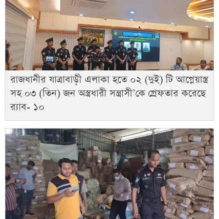
রাজধানীর যাত্রাবাড়ী এলাকা হতে ০২ (দুই) টি আগ্নেয়াস্ত্র
সহ ০৩ (তিন) জন অস্ত্রধারী সন্ত্রাসী’কে গ্রেফতার করেছে
র‌্যাব- ১০