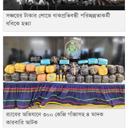
সঞ্চয়ের টাকার লোভে বাকপ্রতিবন্ধী পরিচ্ছন্নতাকর্মী
ববিকে হত্যা
র‌্যাবের অভিযানে ৩০০ কেজি গাঁজাসহ ৪ মাদক
কারবারি আটক