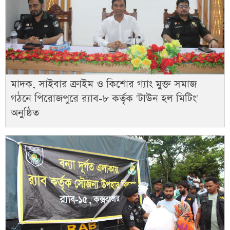
মাদক, সাইবার ক্রাইম ও কিশোর গ্যাং মুক্ত সমাজ
গঠনে পিরোজপুরে র‍্যাব-৮ কর্তৃক 'টাউন হল মিটিং'
অনুষ্ঠিত