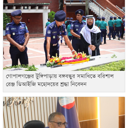
গোপালগঞ্জের টুঙ্গিপাড়ায় বঙ্গবন্ধুর সমাধিতে বরিশাল
রেঞ্জ ডিআইজি মহোদয়ের শ্রদ্ধা নিবেদন