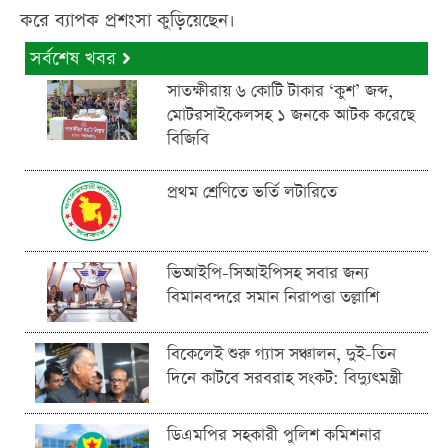
করে ব্যাপক প্রশংসা কুড়িয়েছেন।
সর্বশেষ খবর
সাতক্ষীরায় ৬ কোটি টাকার ‘কুশ’ জব্দ,
মোটরসাইকেলসহ ১ জনকে আটক করেছে
বিজিবি
প্রথম শ্রেণিতে ভর্তি লটারিতে
ভিআইপি-সিআইপিসহ সবার জন্য
বিমানবন্দরে সমান নিরাপত্তা তল্লাশি
বিকেলেই শুরু গ্যাস সঞ্চালন, দুই-তিন
দিনে কাটবে সরবরাহ সংকট: বিদ্যুৎমন্ত্রী
ডিএমপির সহকারী পুলিশ কমিশনার