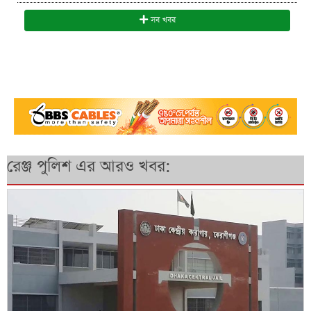
সব খবর
রেঞ্জ পুলিশ এর আরও খবর: