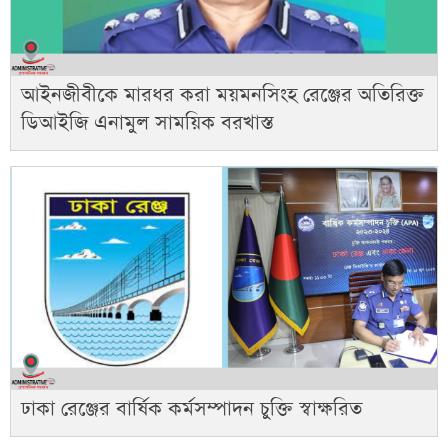
আইনজীবীকে মারধর করা ময়মনসিংহ রেঞ্জের অতিরিক্ত
ডিআইজি এনামুল সাময়িক বরখাস্ত
ঢাকা রেঞ্জের বার্ষিক কর্মসম্পাদন চুক্তি স্বাক্ষরিত