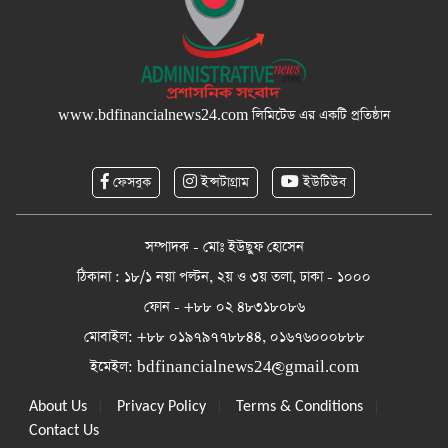
www.bdfinancialnews24.com
লিমিটেড এর একটি প্রতিষ্ঠান
ফেসবুক
ইন্সটাগ্রাম
ইউটিউব
সম্পাদক - মোঃ ইউছুফ হোসেন
ঠিকানা : ১৮/১ নয়া পল্টন, ২য় ও ৩য় তলা, ঢাকা - ১০০০
ফোন - +৮৮ ০২ ৪৮৩১৮০৮৬
মোবাইল: +৮৮ ০১৯৭৯৭৭৮৮৪৪, ০১৬৭৬০০০৮৮৮
ইমেইল:
bdfinancialnews24@gmail.com
|
|
|
About Us
Privacy Policy
Terms & Conditions
Contact Us