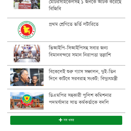
মোটরসাইকেলসহ ১ জনকে আটক করেছে
বিজিবি
প্রথম শ্রেণিতে ভর্তি লটারিতে
ভিআইপি-সিআইপিসহ সবার জন্য
বিমানবন্দরে সমান নিরাপত্তা তল্লাশি
বিকেলেই শুরু গ্যাস সঞ্চালন, দুই-তিন
দিনে কাটবে সরবরাহ সংকট: বিদ্যুৎমন্ত্রী
ডিএমপির সহকারী পুলিশ কমিশনার
পদমর্যাদার সাত কর্মকর্তাকে বদলি
সব খবর