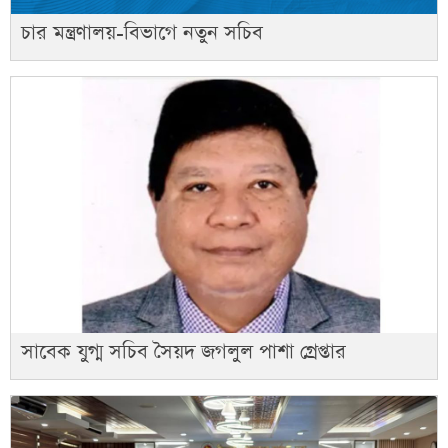
চার মন্ত্রণালয়-বিভাগে নতুন সচিব
সাবেক যুগ্ম সচিব সৈয়দ জগলুল পাশা গ্রেপ্তার