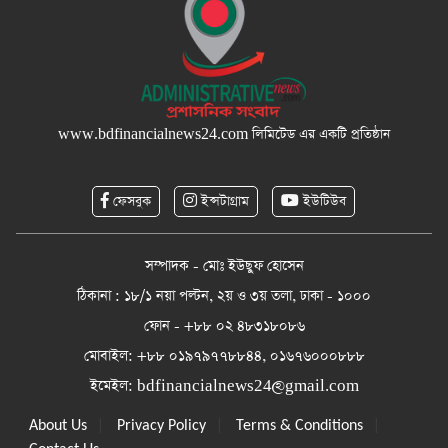
www.bdfinancialnews24.com
লিমিটেড এর একটি প্রতিষ্ঠান
ফেসবুক
ইন্সটাগ্রাম
ইউটিউব
সম্পাদক - মোঃ ইউছুফ হোসেন
ঠিকানা : ১৮/১ নয়া পল্টন, ২য় ও ৩য় তলা, ঢাকা - ১০০০
ফোন - +৮৮ ০২ ৪৮৩১৮০৮৬
মোবাইল: +৮৮ ০১৯৭৯৭৭৮৮৪৪, ০১৬৭৬০০০৮৮৮
ইমেইল:
bdfinancialnews24@gmail.com
|
|
|
About Us
Privacy Policy
Terms & Conditions