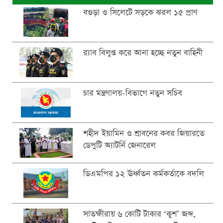
বগুড়া ও সিলেটে সড়কে ঝরল ১৫ প্রাণ
র‍্যাব বিলুপ্ত করে আনা হচ্ছে নতুন বাহিনী
চার মন্ত্রণালয়-বিভাগে নতুন সচিব
শহীদ ইয়ামিন ও শ্রাবনের কবর জিয়ারতে
ডেপুটি অ্যাটর্নি জেনারেল
ডিএমপির ১২ ঊর্ধ্বতন কর্মকর্তাকে বদলি
সাতক্ষীরায় ৬ কোটি টাকার ‘কুশ’ জব্দ,