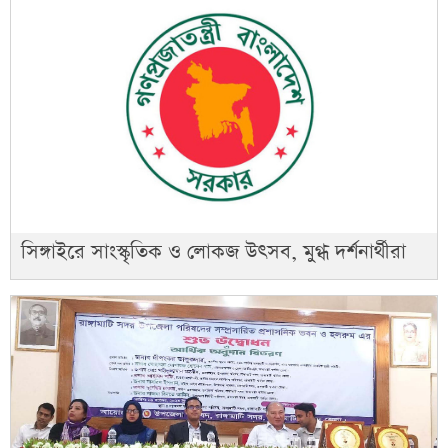
সিঙ্গাইরে সাংস্কৃতিক ও লোকজ উৎসব, মুগ্ধ দর্শনার্থীরা