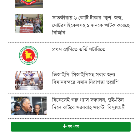
সাতক্ষীরায় ৬ কোটি টাকার ‘কুশ’ জব্দ,
মোটরসাইকেলসহ ১ জনকে আটক করেছে
বিজিবি
প্রথম শ্রেণিতে ভর্তি লটারিতে
ভিআইপি-সিআইপিসহ সবার জন্য
বিমানবন্দরে সমান নিরাপত্তা তল্লাশি
বিকেলেই শুরু গ্যাস সঞ্চালন, দুই-তিন
দিনে কাটবে সরবরাহ সংকট: বিদ্যুৎমন্ত্রী
সব খবর