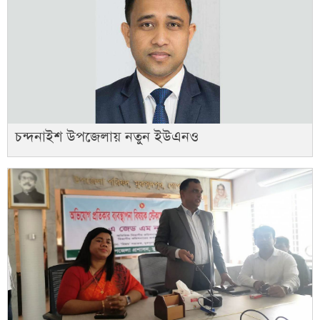
চন্দনাইশ উপজেলায় নতুন ইউএনও