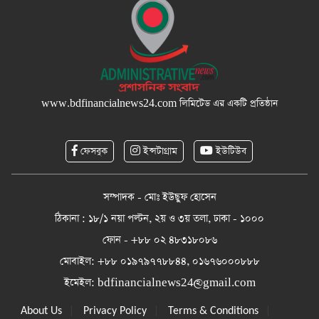
www.bdfinancialnews24.com
লিমিটেড এর একটি প্রতিষ্ঠান
ফেসবুক
ইন্সটাগ্রাম
ইউটিউব
সম্পাদক - মোঃ ইউছুফ হোসেন
ঠিকানা : ১৮/১ নয়া পল্টন, ২য় ও ৩য় তলা, ঢাকা - ১০০০
ফোন - +৮৮ ০২ ৪৮৩১৮০৮৬
মোবাইল: +৮৮ ০১৯৭৯৭৭৮৮৪৪, ০১৬৭৬০০০৮৮৮
ইমেইল:
bdfinancialnews24@gmail.com
|
|
|
About Us
Privacy Policy
Terms & Conditions