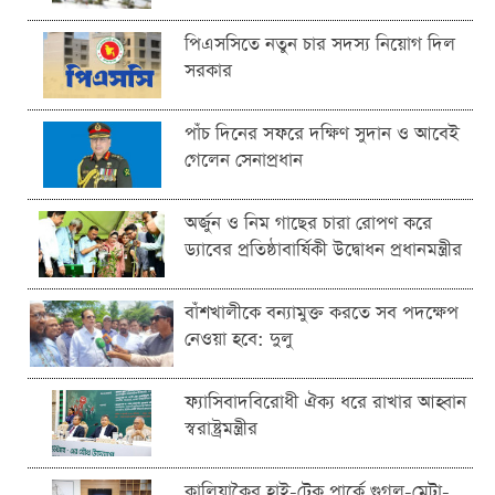
পিএসসিতে নতুন চার সদস্য নিয়োগ দিল
সরকার
পাঁচ দিনের সফরে দক্ষিণ সুদান ও আবেই
গেলেন সেনাপ্রধান
অর্জুন ও নিম গাছের চারা রোপণ করে
ড্যাবের প্রতিষ্ঠাবার্ষিকী উদ্বোধন প্রধানমন্ত্রীর
বাঁশখালীকে বন্যামুক্ত করতে সব পদক্ষেপ
নেওয়া হবে: দুলু
ফ্যাসিবাদবিরোধী ঐক্য ধরে রাখার আহ্বান
স্বরাষ্ট্রমন্ত্রীর
কালিয়াকৈর হাই-টেক পার্কে গুগল-মেটা-