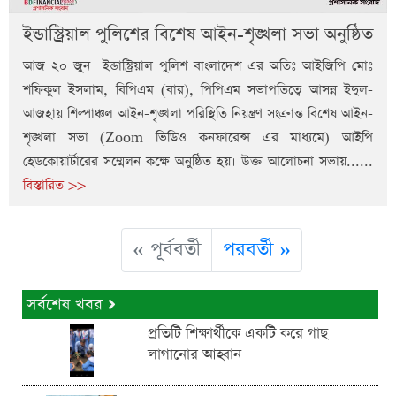
ইন্ডাস্ট্রিয়াল পুলিশের বিশেষ আইন-শৃঙ্খলা সভা অনুষ্ঠিত
আজ ২০ জুন ইন্ডাস্ট্রিয়াল পুলিশ বাংলাদেশ এর অতিঃ আইজিপি মোঃ
শফিকুল ইসলাম, বিপিএম (বার), পিপিএম সভাপতিত্বে আসন্ন ইদুল-
আজহায় শিল্পাঞ্চল আইন-শৃঙ্খলা পরিস্থিতি নিয়ন্ত্রণ সংক্রান্ত বিশেষ আইন-
শৃঙ্খলা সভা (Zoom ভিডিও কনফারেন্স এর মাধ্যমে) আইপি
হেডকোয়ার্টারের সম্মেলন কক্ষে অনুষ্ঠিত হয়। উক্ত আলোচনা সভায়......
বিস্তারিত >>
« পূর্ববর্তী
পরবর্তী »
সর্বশেষ খবর
প্রতিটি শিক্ষার্থীকে একটি করে গাছ
লাগানোর আহ্বান