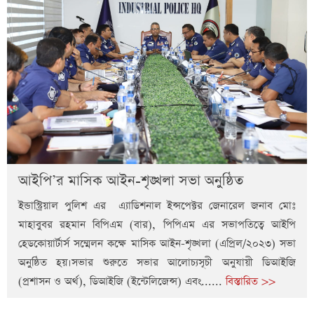
আইপি’র মাসিক আইন-শৃঙ্খলা সভা অনুষ্ঠিত
ইন্ডাস্ট্রিয়াল পুলিশ এর এ্যাডিশনাল ইন্সপেক্টর জেনারেল জনাব মোঃ
মাহাবুবর রহমান বিপিএম (বার), পিপিএম এর সভাপতিত্বে আইপি
হেডকোয়ার্টার্স সম্মেলন কক্ষে মাসিক আইন-শৃঙ্খলা (এপ্রিল/২০২৩) সভা
অনুষ্ঠিত হয়।সভার শুরুতে সভার আলোচ্যসূচী অনুযায়ী ডিআইজি
(প্রশাসন ও অর্থ), ডিআইজি (ইন্টেলিজেন্স) এবং......
বিস্তারিত >>