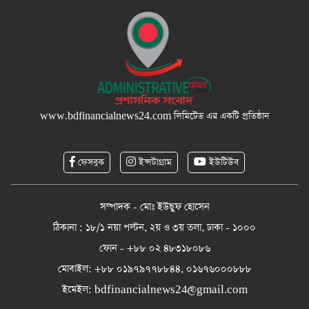
www.bdfinancialnews24.com
লিমিটেড এর একটি প্রতিষ্ঠান
ফেসবুক
ইন্সটাগ্রাম
ইউটিউব
সম্পাদক - মোঃ ইউছুফ হোসেন
ঠিকানা : ১৮/১ নয়া পল্টন, ২য় ও ৩য় তলা, ঢাকা - ১০০০
ফোন - +৮৮ ০২ ৪৮৩১৮০৮৬
মোবাইল: +৮৮ ০১৯৭৯৭৭৮৮৪৪, ০১৬৭৬০০০৮৮৮
ইমেইল:
bdfinancialnews24@gmail.com