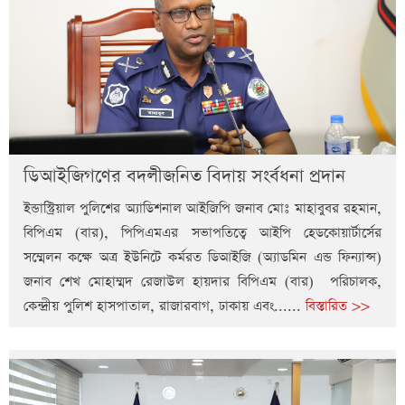
ডিআইজিগণের বদলীজনিত বিদায় সংর্বধনা প্রদান
ইন্ডাস্ট্রিয়াল পুলিশের অ্যাডিশনাল আইজিপি জনাব মোঃ মাহাবুবর রহমান,
বিপিএম (বার), পিপিএমএর সভাপতিত্বে আইপি হেডকোয়ার্টার্সের
সম্মেলন কক্ষে অত্র ইউনিটে কর্মরত ডিআইজি (অ্যাডমিন এন্ড ফিন্যান্স)
জনাব শেখ মোহাম্মদ রেজাউল হায়দার বিপিএম (বার) পরিচালক,
কেন্দ্রীয় পুলিশ হাসপাতাল, রাজারবাগ, ঢাকায় এবং......
বিস্তারিত >>