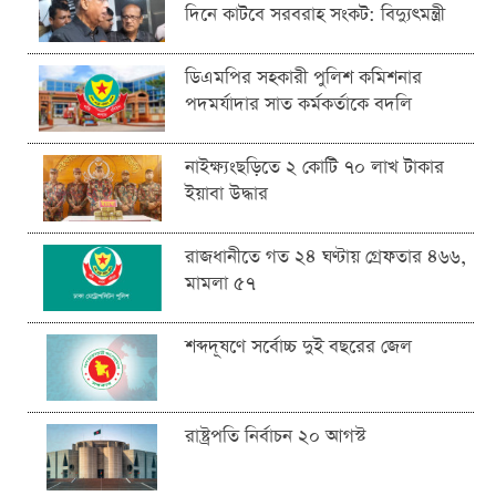
দিনে কাটবে সরবরাহ সংকট: বিদ্যুৎমন্ত্রী
ডিএমপির সহকারী পুলিশ কমিশনার
পদমর্যাদার সাত কর্মকর্তাকে বদলি
নাইক্ষ্যংছড়িতে ২ কোটি ৭০ লাখ টাকার
ইয়াবা উদ্ধার
রাজধানীতে গত ২৪ ঘণ্টায় গ্রেফতার ৪৬৬,
মামলা ৫৭
শব্দদূষণে সর্বোচ্চ দুই বছরের জেল
রাষ্ট্রপতি নির্বাচন ২০ আগস্ট