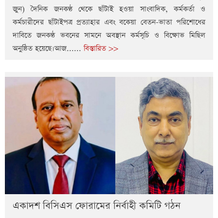
জুন) দৈনিক জনকণ্ঠ থেকে ছাঁটাই হওয়া সাংবাদিক, কর্মকর্তা ও
কর্মচারীদের ছাঁটাইপত্র প্রত্যাহার এবং বকেয়া বেতন-ভাতা পরিশোধের
দাবিতে জনকণ্ঠ ভবনের সামনে অবস্থান কর্মসূচি ও বিক্ষোভ মিছিল
অনুষ্ঠিত হয়েছে।আজ......
বিস্তারিত >>
একাদশ বিসিএস ফোরামের নির্বাহী কমিটি গঠন