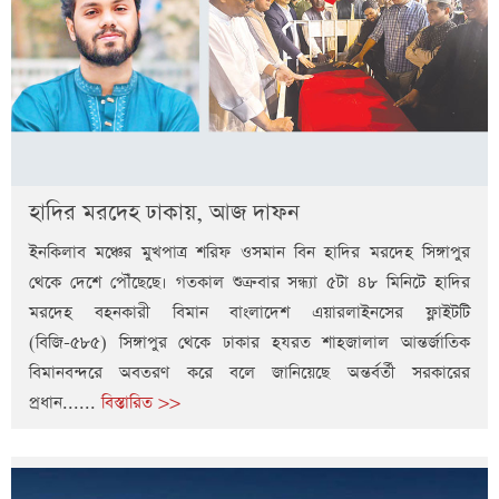
হাদির মরদেহ ঢাকায়, আজ দাফন
ইনকিলাব মঞ্চের মুখপাত্র শরিফ ওসমান বিন হাদির মরদেহ সিঙ্গাপুর
থেকে দেশে পৌঁছেছে। গতকাল শুক্রবার সন্ধ্যা ৫টা ৪৮ মিনিটে হাদির
মরদেহ বহনকারী বিমান বাংলাদেশ এয়ারলাইনসের ফ্লাইটটি
(বিজি-৫৮৫) সিঙ্গাপুর থেকে ঢাকার হযরত শাহজালাল আন্তর্জাতিক
বিমানবন্দরে অবতরণ করে বলে জানিয়েছে অন্তর্বর্তী সরকারের
প্রধান......
বিস্তারিত >>