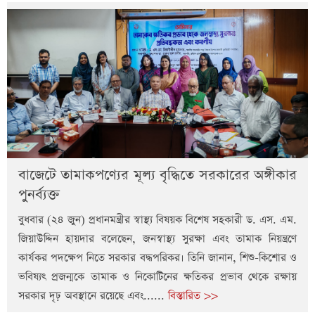
বাজেটে তামাকপণ্যের মূল্য বৃদ্ধিতে সরকারের অঙ্গীকার
পুনর্ব্যক্ত
বুধবার (২৪ জুন) প্রধানমন্ত্রীর স্বাস্থ্য বিষয়ক বিশেষ সহকারী ড. এস. এম.
জিয়াউদ্দিন হায়দার বলেছেন, জনস্বাস্থ্য সুরক্ষা এবং তামাক নিয়ন্ত্রণে
কার্যকর পদক্ষেপ নিতে সরকার বদ্ধপরিকর। তিনি জানান, শিশু-কিশোর ও
ভবিষ্যৎ প্রজন্মকে তামাক ও নিকোটিনের ক্ষতিকর প্রভাব থেকে রক্ষায়
সরকার দৃঢ় অবস্থানে রয়েছে এবং......
বিস্তারিত >>