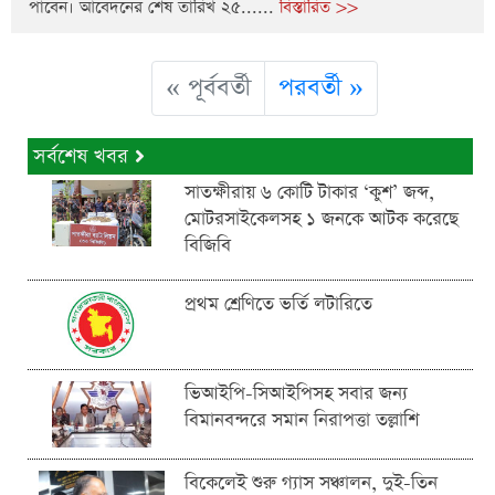
পাবেন। আবেদনের শেষ তারিখ ২৫......
বিস্তারিত >>
« পূর্ববর্তী
পরবর্তী »
সর্বশেষ খবর
সাতক্ষীরায় ৬ কোটি টাকার ‘কুশ’ জব্দ,
মোটরসাইকেলসহ ১ জনকে আটক করেছে
বিজিবি
প্রথম শ্রেণিতে ভর্তি লটারিতে
ভিআইপি-সিআইপিসহ সবার জন্য
বিমানবন্দরে সমান নিরাপত্তা তল্লাশি
বিকেলেই শুরু গ্যাস সঞ্চালন, দুই-তিন