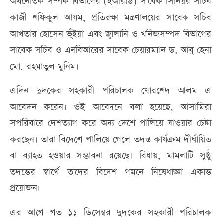
অর্থনৈতিক সম্পর্ক বিভাগের (ইআরডি) সাবেক সিনিয়র সচিব
কাজী শফিকুল আযম, প্রতিরক্ষা মন্ত্রণালয়ের সাবেক সচিব
আখতার হোসেন ভূঁইয়া এবং জ্বালানি ও খনিজসম্পদ বিভাগের
সাবেক সচিব ও এনবিআরের সাবেক চেয়ারম্যান ড. আবু হেনা
মো. রহমাতুল মুনিম।
এদিন দুদকের সহকারী পরিচালক খোরশেদ আলম এ
আবেদন করেন। ওই আবেদনে বলা হয়েছে, আসামিরা
সপরিবারে দেশত্যাগ করে অন্য দেশে পালিয়ে যাওয়ার চেষ্টা
করছেন। তারা বিদেশে পালিয়ে গেলে তদন্ত কার্যক্রম দীর্ঘায়িত
বা ব্যাহত হওয়ার সম্ভাবনা রয়েছে। বিধায়, মামলাটি সুষ্ঠু
তদন্তের স্বার্থে তাদের বিদেশ গমনে নিষেধাজ্ঞা একান্ত
প্রয়োজন।
এর আগে গত ১১ ডিসেম্বর দুদকের সহকারী পরিচালক