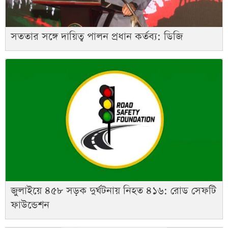
সততার সঙ্গে দায়িত্ব পালন প্রধান কর্তব্য: ডিজি
জুলাইয়ে ৪৫৮ সড়ক দুর্ঘটনায় নিহত ৪১৬: রোড সেফটি
ফাউন্ডেশন