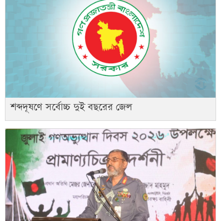
শব্দদূষণে সর্বোচ্চ দুই বছরের জেল