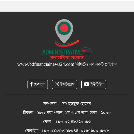
www.bdfinancialnews24.com
লিমিটেড এর একটি প্রতিষ্ঠান
ফেসবুক
ইন্সটাগ্রাম
ইউটিউব
সম্পাদক - মোঃ ইউছুফ হোসেন
ঠিকানা : ১৮/১ নয়া পল্টন, ২য় ও ৩য় তলা, ঢাকা - ১০০০
ফোন - +৮৮ ০২ ৪৮৩১৮০৮৬
মোবাইল: +৮৮ ০১৯৭৯৭৭৮৮৪৪, ০১৬৭৬০০০৮৮৮