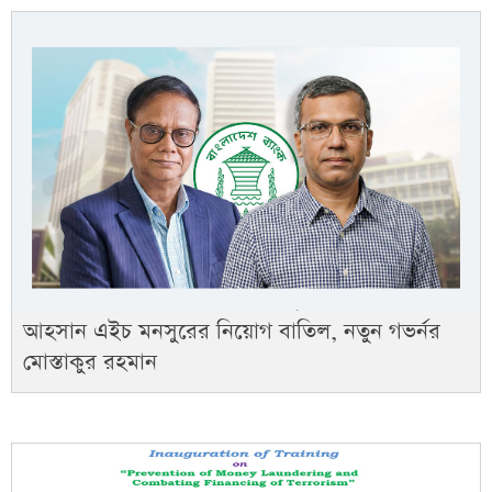
আহসান এইচ মনসুরের নিয়োগ বাতিল, নতুন গভর্নর
মোস্তাকুর রহমান