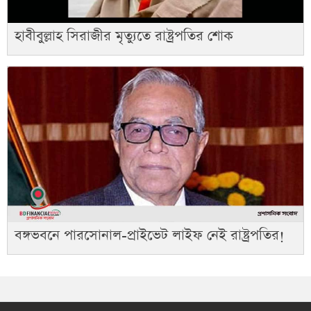
হাবীবুল্লাহ সিরাজীর মৃত্যুতে রাষ্ট্রপতির শোক
বঙ্গভবনে পারসোনাল-প্রাইভেট লাইফ নেই রাষ্ট্রপতির!