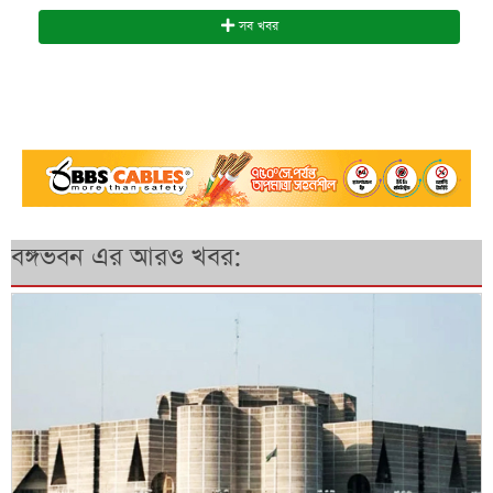
সব খবর
বঙ্গভবন এর আরও খবর: