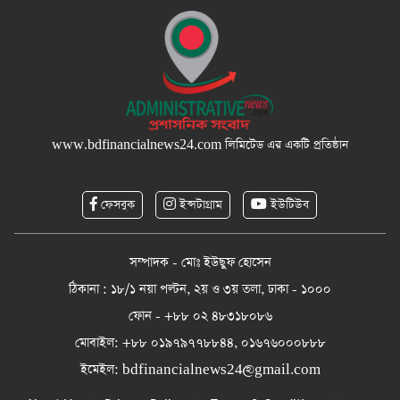
www.bdfinancialnews24.com
লিমিটেড এর একটি প্রতিষ্ঠান
ফেসবুক
ইন্সটাগ্রাম
ইউটিউব
সম্পাদক - মোঃ ইউছুফ হোসেন
ঠিকানা : ১৮/১ নয়া পল্টন, ২য় ও ৩য় তলা, ঢাকা - ১০০০
ফোন - +৮৮ ০২ ৪৮৩১৮০৮৬
মোবাইল: +৮৮ ০১৯৭৯৭৭৮৮৪৪, ০১৬৭৬০০০৮৮৮
ইমেইল:
bdfinancialnews24@gmail.com