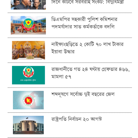
দিনে কাটবে সরবরাহ সংকট: বিদ্যুৎমন্ত্রী
ডিএমপির সহকারী পুলিশ কমিশনার
পদমর্যাদার সাত কর্মকর্তাকে বদলি
নাইক্ষ্যংছড়িতে ২ কোটি ৭০ লাখ টাকার
ইয়াবা উদ্ধার
রাজধানীতে গত ২৪ ঘণ্টায় গ্রেফতার ৪৬৬,
মামলা ৫৭
শব্দদূষণে সর্বোচ্চ দুই বছরের জেল
রাষ্ট্রপতি নির্বাচন ২০ আগস্ট