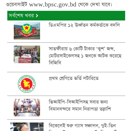
ওয়েবসাইট www.bpsc.gov.bd থেকে দেখা যাবে।
সর্বশেষ খবর
ডিএমপির ১২ ঊর্ধ্বতন কর্মকর্তাকে বদলি
সাতক্ষীরায় ৬ কোটি টাকার ‘কুশ’ জব্দ,
মোটরসাইকেলসহ ১ জনকে আটক করেছে
বিজিবি
প্রথম শ্রেণিতে ভর্তি লটারিতে
ভিআইপি-সিআইপিসহ সবার জন্য
বিমানবন্দরে সমান নিরাপত্তা তল্লাশি
বিকেলেই শুরু গ্যাস সঞ্চালন, দুই-তিন