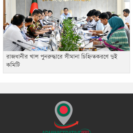
রাজধানীর খাল পুনরুদ্ধারে সীমানা চিহ্নিতকরণে দুই
কমিটি