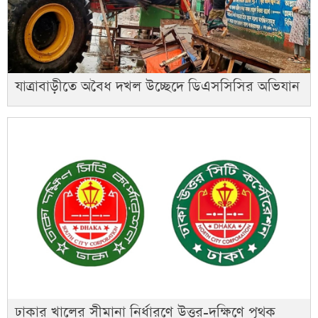
যাত্রাবাড়ীতে অবৈধ দখল উচ্ছেদে ডিএসসিসির অভিযান
ঢাকার খালের সীমানা নির্ধারণে উত্তর-দক্ষিণে পৃথক