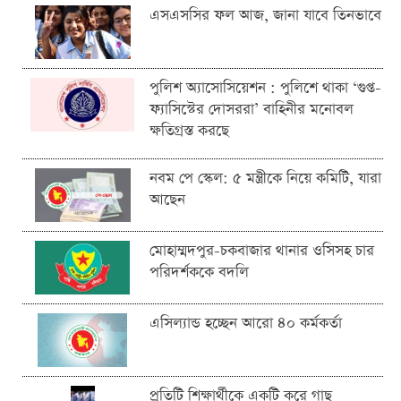
এসএসসির ফল আজ, জানা যাবে তিনভাবে
পুলিশ অ্যাসোসিয়েশন : পুলিশে থাকা ‘গুপ্ত-
ফ্যাসিস্টের দোসররা’ বাহিনীর মনোবল
ক্ষতিগ্রস্ত করছে
নবম পে স্কেল: ৫ মন্ত্রীকে নিয়ে কমিটি, যারা
আছেন
মোহাম্মদপুর-চকবাজার থানার ওসিসহ চার
পরিদর্শককে বদলি
এসিল্যান্ড হচ্ছেন আরো ৪০ কর্মকর্তা
প্রতিটি শিক্ষার্থীকে একটি করে গাছ