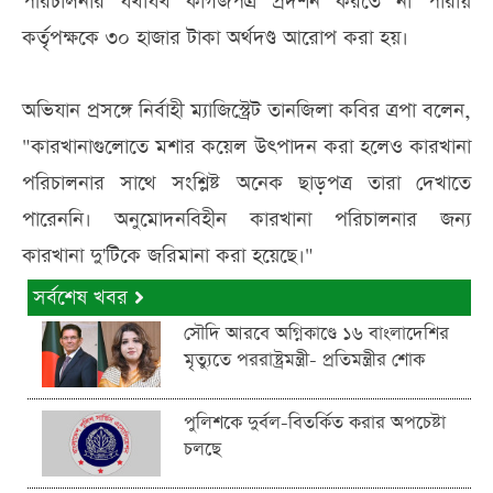
পরিচালনার যথাযথ কাগজপত্র প্রদর্শন করতে না পারায়
কর্তৃপক্ষকে ৩০ হাজার টাকা অর্থদণ্ড আরোপ করা হয়।
অভিযান প্রসঙ্গে নির্বাহী ম্যাজিস্ট্রেট তানজিলা কবির ত্রপা বলেন,
"কারখানাগুলোতে মশার কয়েল উত্পাদন করা হলেও কারখানা
পরিচালনার সাথে সংশ্লিষ্ট অনেক ছাড়পত্র তারা দেখাতে
পারেননি। অনুমোদনবিহীন কারখানা পরিচালনার জন্য
কারখানা দু'টিকে জরিমানা করা হয়েছে।"
সর্বশেষ খবর
সৌদি আরবে অগ্নিকাণ্ডে ১৬ বাংলাদেশির
মৃত্যুতে পররাষ্ট্রমন্ত্রী- প্রতিমন্ত্রীর শোক
পুলিশকে দুর্বল-বিতর্কিত করার অপচেষ্টা
চলছে