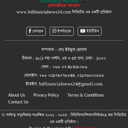
www.bdfinancialnews24.com
লিমিটেড এর একটি প্রতিষ্ঠান
ফেসবুক
ইন্সটাগ্রাম
ইউটিউব
সম্পাদক - মোঃ ইউছুফ হোসেন
ঠিকানা : ১৮/১ নয়া পল্টন, ২য় ও ৩য় তলা, ঢাকা - ১০০০
ফোন - +৮৮ ০২ ৪৮৩১৮০৮৬
মোবাইল: +৮৮ ০১৯৭৯৭৭৮৮৪৪, ০১৬৭৬০০০৮৮৮
ইমেইল:
bdfinancialnews24@gmail.com
|
|
|
About Us
Privacy Policy
Terms & Conditions
Contact Us
© সর্বস্বত্ব স্বত্বাধিকার সংরক্ষিত ২০২১ - ২০২৫ । বিডিফিন্যান্সিয়ালনিউজ২৪.কম লিমিটেড
এর একটি প্রতিষ্ঠান ।