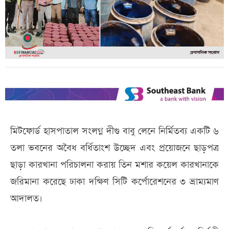
মিটফোর্ড হাসপাতাল সংলগ্ন দীগু বাবু লেনে নির্মিতব্য একটি ৬
তলা ভবনের অবৈধ বর্ধিতাংশ উচ্ছেদ এবং প্রয়োজনে ছাড়পত্র
ছাড়া কারখানা পরিচালনা করায় তিন মশার কয়েল কারখানাকে
জরিমানা করেছে ঢাকা দক্ষিণ সিটি কর্পোরেশনের ৩ ভ্রাম্যমাণ
আদালত।