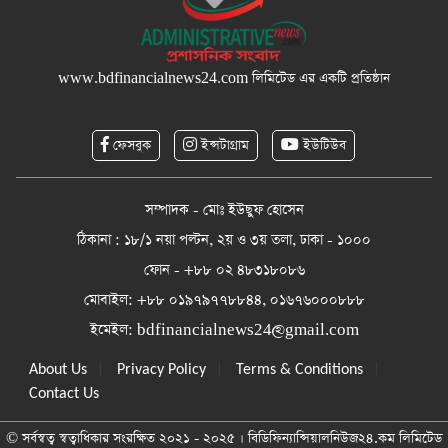
www.bdfinancialnews24.com
লিমিটেড এর একটি প্রতিষ্ঠান
ফেসবুক
ইন্সটাগ্রাম
ইউটিউব
সম্পাদক - মোঃ ইউছুফ হোসেন
ঠিকানা : ১৮/১ নয়া পল্টন, ২য় ও ৩য় তলা, ঢাকা - ১০০০
ফোন - +৮৮ ০২ ৪৮৩১৮০৮৬
মোবাইল: +৮৮ ০১৯৭৯৭৭৮৮৪৪, ০১৬৭৬০০০৮৮৮
ইমেইল:
bdfinancialnews24@gmail.com
|
|
|
About Us
Privacy Policy
Terms & Conditions
Contact Us
© সর্বস্বত্ব স্বত্বাধিকার সংরক্ষিত ২০২১ - ২০২৫ । বিডিফিন্যান্সিয়ালনিউজ২৪.কম লিমিটেড