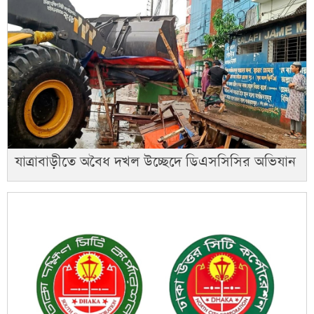
যাত্রাবাড়ীতে অবৈধ দখল উচ্ছেদে ডিএসসিসির অভিযান