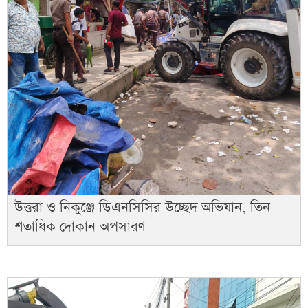
উত্তরা ও নিকুঞ্জে ডিএনসিসির উচ্ছেদ অভিযান, তিন
শতাধিক দোকান অপসারণ