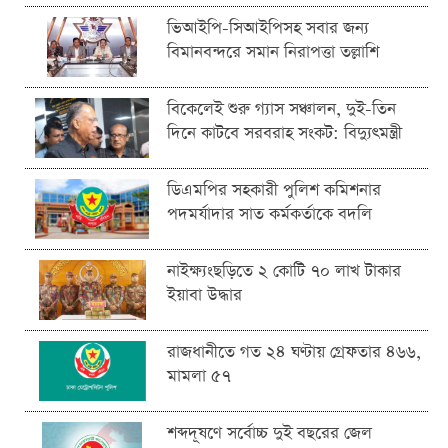
ভিআইপি-সিআইপিসহ সবার জন্য
বিমানবন্দরে সমান নিরাপত্তা তল্লাশি
বিকেলেই শুরু গ্যাস সঞ্চালন, দুই-তিন
দিনে কাটবে সরবরাহ সংকট: বিদ্যুৎমন্ত্রী
ডিএমপির সহকারী পুলিশ কমিশনার
পদমর্যাদার সাত কর্মকর্তাকে বদলি
নাইক্ষ্যংছড়িতে ২ কোটি ৭০ লাখ টাকার
ইয়াবা উদ্ধার
রাজধানীতে গত ২৪ ঘণ্টায় গ্রেফতার ৪৬৬,
মামলা ৫৭
শব্দদূষণে সর্বোচ্চ দুই বছরের জেল