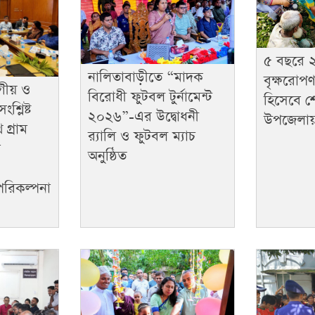
৫ বছরে 
নালিতাবাড়ীতে “মাদক
বৃক্ষরোপণ
গীয় ও
বিরোধী ফুটবল টুর্নামেন্ট
হিসেবে শ
শ্লিষ্ট
২০২৬”-এর উদ্বোধনী
উপজেলায়
 গ্রাম
র‌্যালি ও ফুটবল ম্যাচ
ম
অনুষ্ঠিত
 পরিকল্পনা