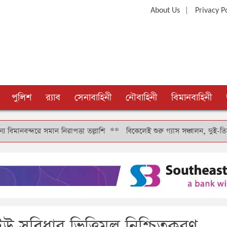
|
About Us
Privacy P
পুলিশ
র‍্যাব
সেনাবাহিনী
নৌবাহিনী
বিমানবাহিনী
 নিরাপত্তা তল্লাশি
**
বিকেলেই শুরু গ্যাস সঞ্চালন, দুই-তিন দিনে কাটবে সরবর
উ সুবিধার ভিত্তিমূল নিশ্চিতকরণ