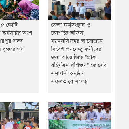
২৫ কোটি
জেলা কর্মসংস্থান ও
 কর্মসূচির অংশ
জনশক্তি অফিস,
েরপুর সদর
ময়মনসিংহের আয়োজনে
 বৃক্ষরোপণ
বিদেশ গমনেচ্ছু কর্মীদের
জন্য আয়োজিত "প্রাক-
বহির্গমন প্রশিক্ষণ" কোর্সের
সমাপনী অনুষ্ঠান
সফলভাবে সম্পন্ন