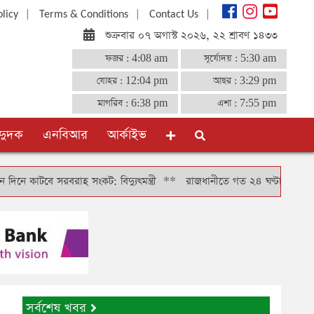
|
|
|
olicy
Terms & Conditions
Contact Us
শুক্রবার ০৭ অগাস্ট ২০২৬, ২২ শ্রাবণ ১৪৩৩
ফজর :
4:08 am
সূর্যোদয় :
5:30 am
যোহর :
12:04 pm
আছর :
3:29 pm
মাগরিব :
6:38 pm
এশা :
7:55 pm
দুদক
এনবিআর
আর্কাইভ
াহ সংকট: বিদ্যুৎমন্ত্রী
**
রাজধানীতে গত ২৪ ঘণ্টায় গ্রেফতার ৪৬৬, মামলা
সর্বশেষ খবর