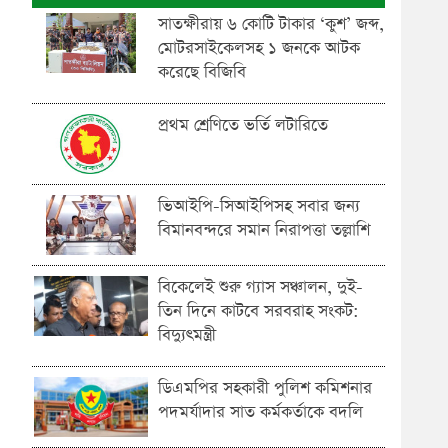
সাতক্ষীরায় ৬ কোটি টাকার ‘কুশ’ জব্দ,
মোটরসাইকেলসহ ১ জনকে আটক
করেছে বিজিবি
প্রথম শ্রেণিতে ভর্তি লটারিতে
ভিআইপি-সিআইপিসহ সবার জন্য
বিমানবন্দরে সমান নিরাপত্তা তল্লাশি
বিকেলেই শুরু গ্যাস সঞ্চালন, দুই-
তিন দিনে কাটবে সরবরাহ সংকট:
বিদ্যুৎমন্ত্রী
ডিএমপির সহকারী পুলিশ কমিশনার
পদমর্যাদার সাত কর্মকর্তাকে বদলি