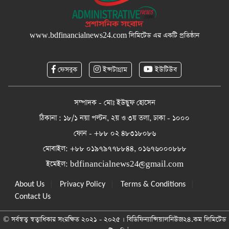
www.bdfinancialnews24.com
লিমিটেড এর একটি প্রতিষ্ঠান
ফেসবুক
ইন্সটাগ্রাম
ইউটিউব
সম্পাদক - মোঃ ইউছুফ হোসেন
ঠিকানা : ১৮/১ নয়া পল্টন, ২য় ও ৩য় তলা, ঢাকা - ১০০০
ফোন - +৮৮ ০২ ৪৮৩১৮০৮৬
মোবাইল: +৮৮ ০১৯৭৯৭৭৮৮৪৪, ০১৬৭৬০০০৮৮৮
ইমেইল:
bdfinancialnews24@gmail.com
|
|
|
About Us
Privacy Policy
Terms & Conditions
Contact Us
© সর্বস্বত্ব স্বত্বাধিকার সংরক্ষিত ২০২১ - ২০২৫ । বিডিফিন্যান্সিয়ালনিউজ২৪.কম লিমিটেড