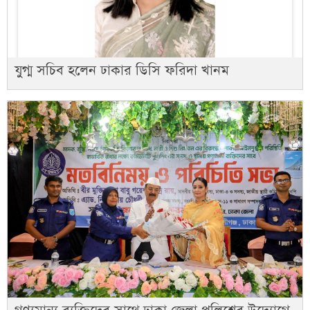
যুগ্ম সচিব হলেন ঢাকার ডিসি ফরিদা খানম