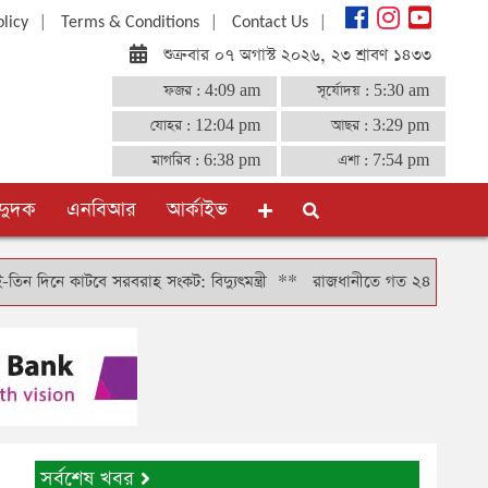
|
|
|
olicy
Terms & Conditions
Contact Us
শুক্রবার ০৭ অগাস্ট ২০২৬, ২৩ শ্রাবণ ১৪৩৩
ফজর :
4:09 am
সূর্যোদয় :
5:30 am
যোহর :
12:04 pm
আছর :
3:29 pm
মাগরিব :
6:38 pm
এশা :
7:54 pm
দুদক
এনবিআর
আর্কাইভ
কাটবে সরবরাহ সংকট: বিদ্যুৎমন্ত্রী
**
রাজধানীতে গত ২৪ ঘণ্টায় গ্রেফতার ৪
সর্বশেষ খবর