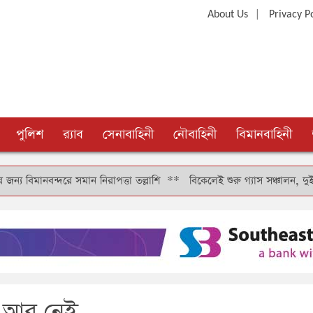
|
About Us
Privacy P
পুলিশ
র‍্যাব
সেনাবাহিনী
নৌবাহিনী
বিমানবাহিনী
্দরে সমান নিরাপত্তা তল্লাশি
**
বিকেলেই শুরু গ্যাস সঞ্চালন, দুই-তিন দিনে 
ন আর নেই