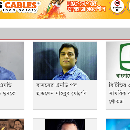
 এমডি
বাসসের এমডি পদ
বিটিভির ২
ে দুদকে
ছাড়লেন মাহবুব মোর্শেদ
সাময়িক ব
শোকজ