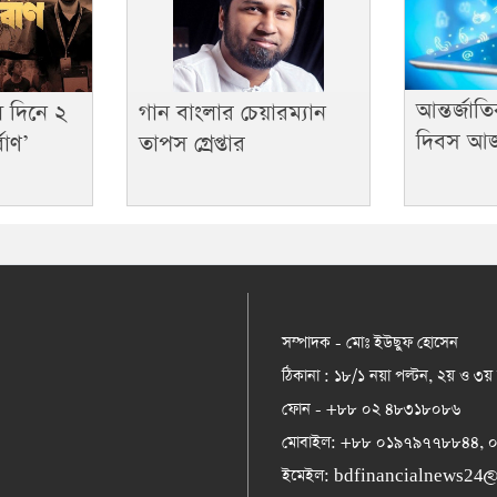
আন্তর্জাত
ে দিনে ২
গান বাংলার চেয়ারম্যান
দিবস আ
বাণ’
তাপস গ্রেপ্তার
সম্পাদক - মোঃ ইউছুফ হোসেন
ঠিকানা : ১৮/১ নয়া পল্টন, ২য় ও ৩য়
ফোন - +৮৮ ০২ ৪৮৩১৮০৮৬
মোবাইল: +৮৮ ০১৯৭৯৭৭৮৮৪৪,
ইমেইল:
bdfinancialnews24