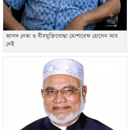
জাসদ নেতা ও বীরমুক্তিযোদ্ধা মোশারেফ হোসেন আর
নেই