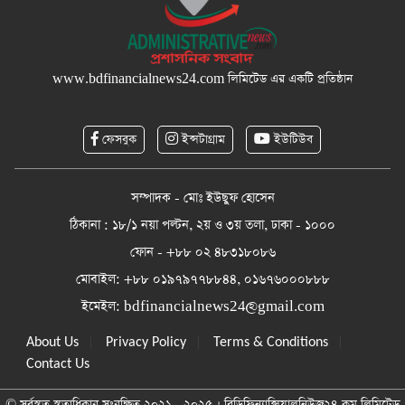
www.bdfinancialnews24.com
লিমিটেড এর একটি প্রতিষ্ঠান
ফেসবুক
ইন্সটাগ্রাম
ইউটিউব
সম্পাদক - মোঃ ইউছুফ হোসেন
ঠিকানা : ১৮/১ নয়া পল্টন, ২য় ও ৩য় তলা, ঢাকা - ১০০০
ফোন - +৮৮ ০২ ৪৮৩১৮০৮৬
মোবাইল: +৮৮ ০১৯৭৯৭৭৮৮৪৪, ০১৬৭৬০০০৮৮৮
ইমেইল:
bdfinancialnews24@gmail.com
|
|
|
About Us
Privacy Policy
Terms & Conditions
Contact Us
© সর্বস্বত্ব স্বত্বাধিকার সংরক্ষিত ২০২১ - ২০২৫ । বিডিফিন্যান্সিয়ালনিউজ২৪.কম লিমিটেড