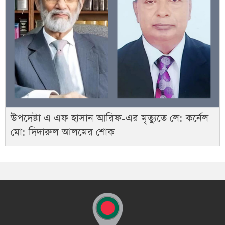
উপদেষ্টা এ এফ হাসান আরিফ-এর মৃত্যুতে লে: কর্নেল
মো: দিদারুল আলমের শোক