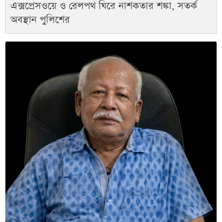
এক্সপ্রেসওয়ে ও রেলপথ ঘিরে নাশকতার শঙ্কা, সতর্ক
অবস্থান পুলিশের