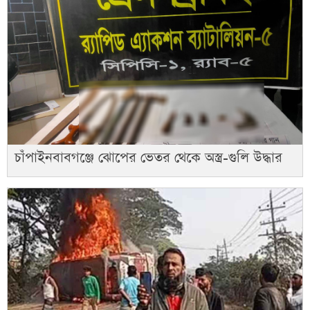
চাঁপাইনবাবগঞ্জে ঝোপের ভেতর থেকে অস্ত্র-গুলি উদ্ধার