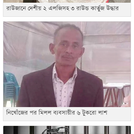
রাউজানে দেশীয় ২ এলজিসহ ৩ রাউন্ড কার্তুজ উদ্ধার
নিখোঁজের পর মিলল ব্যবসায়ীর ৬ টুকরো লাশ