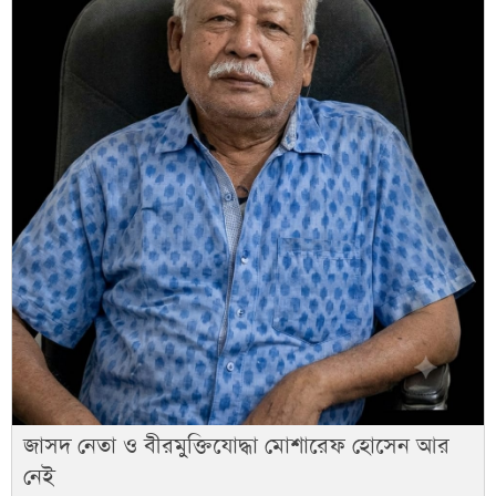
জাসদ নেতা ও বীরমুক্তিযোদ্ধা মোশারেফ হোসেন আর
নেই