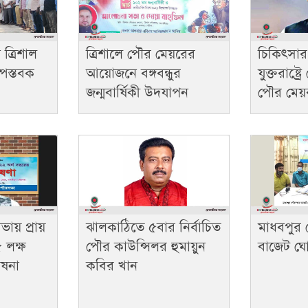
ে ত্রিশাল
ত্রিশালে পৌর মেয়রের
চিকিৎসার 
পস্তবক
আয়োজনে বঙ্গবন্ধুর
যুক্তরাষ্ট
জন্মবার্ষিকী উদযাপন
পৌর মেয়র
ায় প্রায়
ঝালকাঠিতে ৫বার নির্বাচিত
মাধবপুর
 লক্ষ
পৌর কাউন্সিলর হুমায়ুন
বাজেট ঘ
োষনা
কবির খান