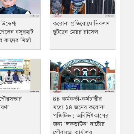
উদ্দেশ্য
করোনা প্রতিরোধে নিরলস
্রে গেলেন বসুরহাট
ছুটছেন মেয়র রাসেল
 কাদের মির্জা
 পৌরসভার
৪৪ কর্মকর্তা-কর্মচারীর
োষণা
মধ্যে ১৪ জনের করোনা
পজিটিভ : অনির্দিষ্টকালের
জন্য ‘লকডাউন’ নাটোর
পৌরসভা কার্যালয়