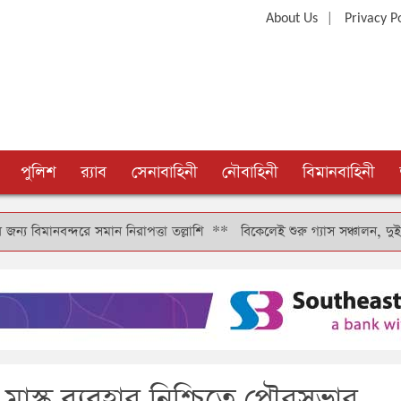
|
About Us
Privacy P
পুলিশ
র‍্যাব
সেনাবাহিনী
নৌবাহিনী
বিমানবাহিনী
্দরে সমান নিরাপত্তা তল্লাশি
**
বিকেলেই শুরু গ্যাস সঞ্চালন, দুই-তিন দিনে ক
ে মাস্ক ব্যবহার নিশ্চিতে পৌরসভার