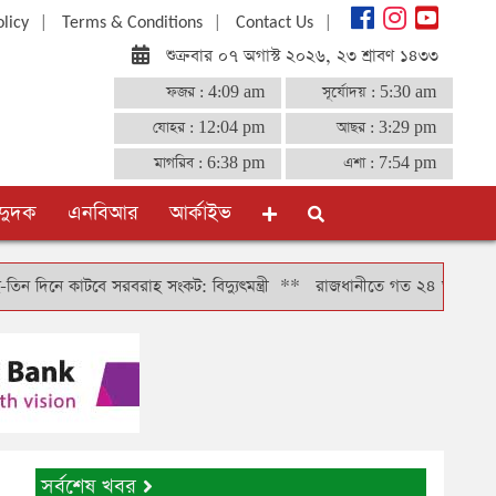
|
|
|
olicy
Terms & Conditions
Contact Us
শুক্রবার ০৭ অগাস্ট ২০২৬, ২৩ শ্রাবণ ১৪৩৩
ফজর :
4:09 am
সূর্যোদয় :
5:30 am
যোহর :
12:04 pm
আছর :
3:29 pm
মাগরিব :
6:38 pm
এশা :
7:54 pm
দুদক
এনবিআর
আর্কাইভ
াটবে সরবরাহ সংকট: বিদ্যুৎমন্ত্রী
**
রাজধানীতে গত ২৪ ঘণ্টায় গ্রেফতার ৪৬
সর্বশেষ খবর