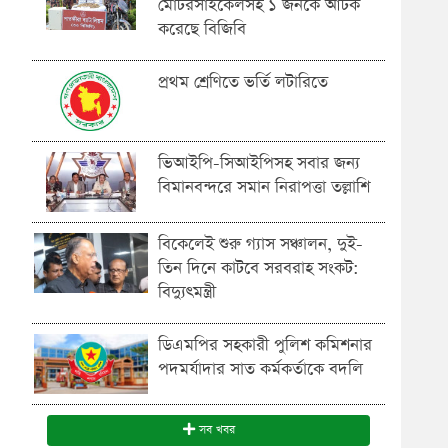
মোটরসাইকেলসহ ১ জনকে আটক
করেছে বিজিবি
প্রথম শ্রেণিতে ভর্তি লটারিতে
ভিআইপি-সিআইপিসহ সবার জন্য
বিমানবন্দরে সমান নিরাপত্তা তল্লাশি
বিকেলেই শুরু গ্যাস সঞ্চালন, দুই-
তিন দিনে কাটবে সরবরাহ সংকট:
বিদ্যুৎমন্ত্রী
ডিএমপির সহকারী পুলিশ কমিশনার
পদমর্যাদার সাত কর্মকর্তাকে বদলি
সব খবর