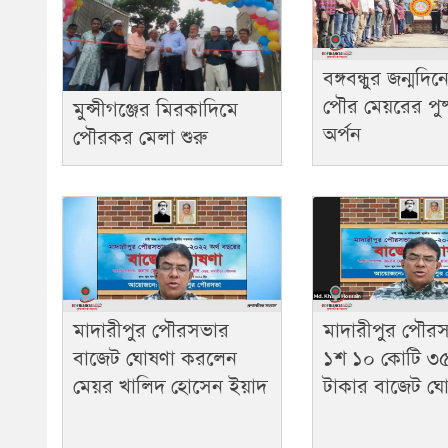
বঙ্গবন্ধুর জন্মদিন
পৌর মেয়রের পুষ্
মুন্সীগঞ্জের মিরকাদিমে
অর্পন
পৌরকর মেলা শুরু
মাদারীপুর পৌরসভার
মাদারীপুর পৌরসভ
বাজেট ঘোষণা করলেন
১শ ১০ কোটি ৩৫
মেয়র খালিদ হোসেন ইয়াদ
টাকার বাজেট ঘ