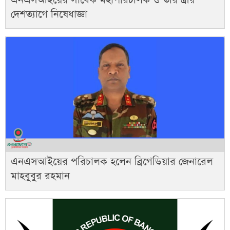
এনএসআইয়ের সাবেক মহাপরিচালক ও তার স্ত্রীর
দেশত্যাগে নিষেধাজ্ঞা
এনএসআইয়ের পরিচালক হলেন ব্রিগেডিয়ার জেনারেল
মাহবুবুর রহমান