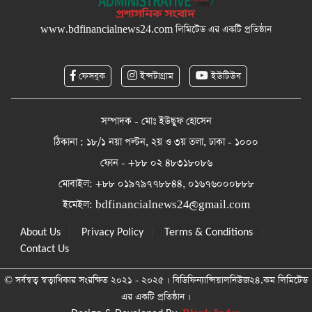
www.bdfinancialnews24.com
লিমিটেড এর একটি প্রতিষ্ঠান
ফেসবুক
ইন্সটাগ্রাম
ইউটিউব
সম্পাদক - মোঃ ইউছুফ হোসেন
ঠিকানা : ১৮/১ নয়া পল্টন, ২য় ও ৩য় তলা, ঢাকা - ১০০০
ফোন - +৮৮ ০২ ৪৮৩১৮০৮৬
মোবাইল: +৮৮ ০১৯৭৯৭৭৮৮৪৪, ০১৬৭৬০০০৮৮৮
ইমেইল:
bdfinancialnews24@gmail.com
|
|
|
About Us
Privacy Policy
Terms & Conditions
Contact Us
© সর্বস্বত্ব স্বত্বাধিকার সংরক্ষিত ২০২১ - ২০২৫ । বিডিফিন্যান্সিয়ালনিউজ২৪.কম লিমিটেড
এর একটি প্রতিষ্ঠান ।