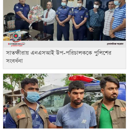
সাতক্ষীরায় এনএসআই উপ-পরিচালককে পুলিশের
সংবর্ধনা