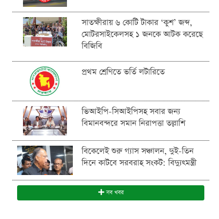
সাতক্ষীরায় ৬ কোটি টাকার ‘কুশ’ জব্দ,
মোটরসাইকেলসহ ১ জনকে আটক করেছে
বিজিবি
প্রথম শ্রেণিতে ভর্তি লটারিতে
ভিআইপি-সিআইপিসহ সবার জন্য
বিমানবন্দরে সমান নিরাপত্তা তল্লাশি
বিকেলেই শুরু গ্যাস সঞ্চালন, দুই-তিন
দিনে কাটবে সরবরাহ সংকট: বিদ্যুৎমন্ত্রী
সব খবর