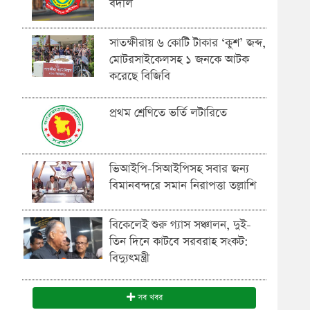
বদলি
সাতক্ষীরায় ৬ কোটি টাকার ‘কুশ’ জব্দ,
মোটরসাইকেলসহ ১ জনকে আটক
করেছে বিজিবি
প্রথম শ্রেণিতে ভর্তি লটারিতে
ভিআইপি-সিআইপিসহ সবার জন্য
বিমানবন্দরে সমান নিরাপত্তা তল্লাশি
বিকেলেই শুরু গ্যাস সঞ্চালন, দুই-
তিন দিনে কাটবে সরবরাহ সংকট:
বিদ্যুৎমন্ত্রী
সব খবর