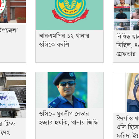
 উপজেলা
আরএমপির ১২ থানার
নিষিদ্ধ ছ
ওসিকে বদলি
মিছিল, ৪৫
গ্রেফতার
ওসিকে যুবলীগ নেতার
ঈদগাঁও থা
হত্যার হুমকি, থানায় জিডি
 ফ্রিজ
ওসি হিস
রদেহ
ফরিদা ই