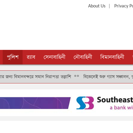
|
About Us
Privacy P
পুলিশ
র‍্যাব
সেনাবাহিনী
নৌবাহিনী
বিমানবাহিনী
বন্দরে সমান নিরাপত্তা তল্লাশি
**
বিকেলেই শুরু গ্যাস সঞ্চালন, দুই-তিন দিন