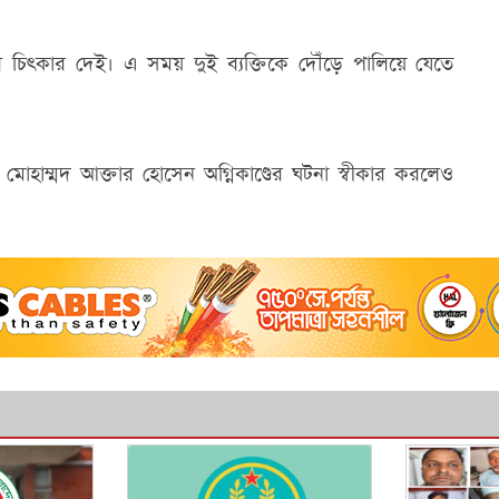
ঠলে চিৎকার দেই। এ সময় দুই ব্যক্তিকে দৌঁড়ে পালিয়ে যেতে
সি) মোহাম্মদ আক্তার হোসেন অগ্নিকাণ্ডের ঘটনা স্বীকার করলেও