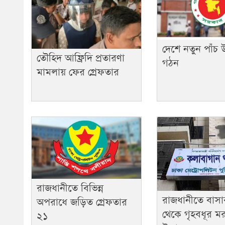
দেশে নতুন পাঁচ
তৌহিদ আফ্রিদি প্রতারণা
গঠন
মামলায় ফের গ্রেফতার
রাজধানীতে বিভিন্ন
রাজধানীতে বাসার
অপরাধে জড়িত গ্রেফতার
থেকে গৃহবধূর ম
২১