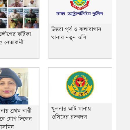
উত্তরা পূর্ব ও কলাবাগান
াত্রলীগের ঝটিকা
থানায় নতুন ওসি
 নেতাকর্মী
খুলনার আট থানায়
নায় প্রথম নারী
ওসিদের রদবদল
েবে যোগ দিলেন
য়াসমিন