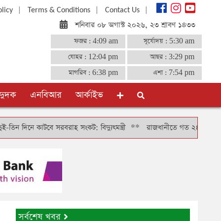
|
|
|
olicy
Terms & Conditions
Contact Us
শনিবার ০৮ অগাস্ট ২০২৬, ২৩ শ্রাবণ ১৪৩৩
ফজর :
4:09 am
সূর্যোদয় :
5:30 am
যোহর :
12:04 pm
আছর :
3:29 pm
মাগরিব :
6:38 pm
এশা :
7:54 pm
দুদক
এনবিআর
আর্কাইভ
ে কাটবে সরবরাহ সংকট: বিদ্যুৎমন্ত্রী
**
রাজধানীতে গত ২৪ ঘণ্টায় গ্রেফতার
সর্বশেষ খবর