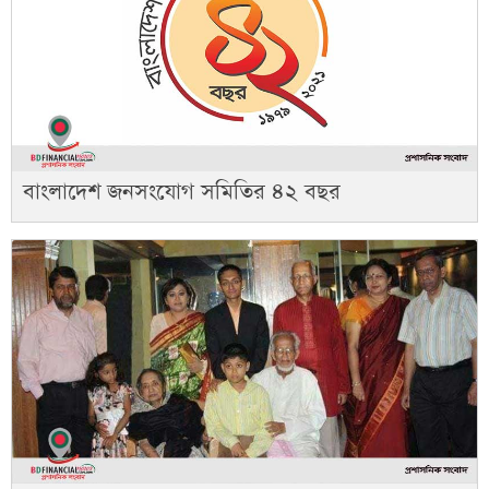
বাংলাদেশ জনসংযোগ সমিতির ৪২ বছর