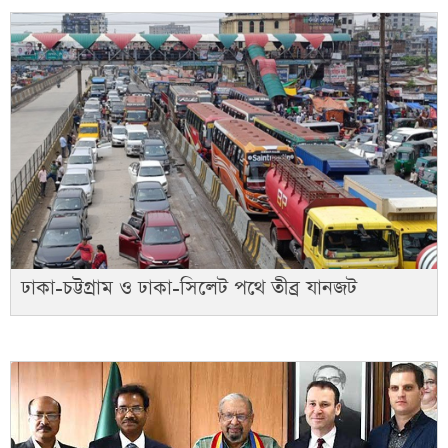
ঢাকা-চট্টগ্রাম ও ঢাকা-সিলেট পথে তীব্র যানজট