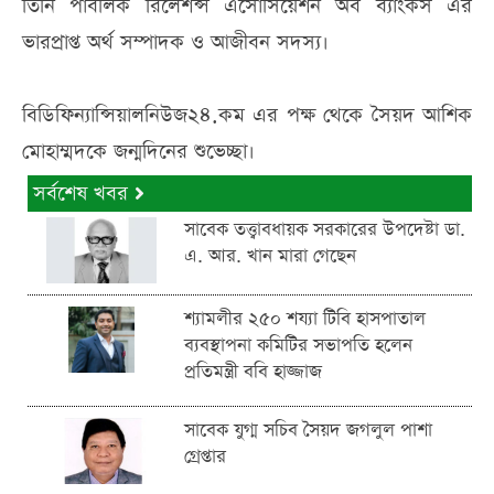
তিনি পাবলিক রিলেশন্স এসোসিয়েশন অব ব্যাংকস এর
ভারপ্রাপ্ত অর্থ সম্পাদক ও আজীবন সদস্য।
বিডিফিন্যান্সিয়ালনিউজ২৪.কম এর পক্ষ থেকে সৈয়দ আশিক
মোহাম্মদকে জন্মদিনের শুভেচ্ছা।
সর্বশেষ খবর
সাবেক তত্ত্বাবধায়ক সরকারের উপদেষ্টা ডা.
এ. আর. খান মারা গেছেন
শ্যামলীর ২৫০ শয্যা টিবি হাসপাতাল
ব্যবস্থাপনা কমিটির সভাপতি হলেন
প্রতিমন্ত্রী ববি হাজ্জাজ
সাবেক যুগ্ম সচিব সৈয়দ জগলুল পাশা
গ্রেপ্তার