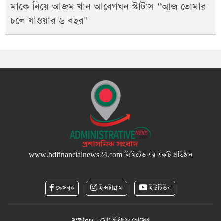
মাকে নিয়ে আজম খান আবেগঘন স্টাটাস "আজ তোমার
চলে যাওয়ার ৬ বছর"
www.bdfinancialnews24.com
লিমিটেড এর একটি প্রতিষ্ঠান
ফেসবুক
ইন্সটাগ্রাম
ইউটিউব
সম্পাদক - মোঃ ইউছুফ হোসেন