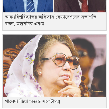
আন্তঃবিশ্ববিদ্যালয় অফিসার্স ফেডারেশনের সভাপতি
রতন, মহাসচিব এনাম
খালেদা জিয়া অত্যন্ত সংকটাপন্ন