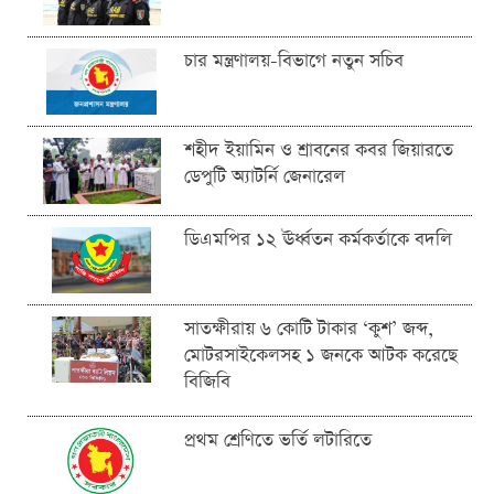
চার মন্ত্রণালয়-বিভাগে নতুন সচিব
শহীদ ইয়ামিন ও শ্রাবনের কবর জিয়ারতে
ডেপুটি অ্যাটর্নি জেনারেল
ডিএমপির ১২ ঊর্ধ্বতন কর্মকর্তাকে বদলি
সাতক্ষীরায় ৬ কোটি টাকার ‘কুশ’ জব্দ,
মোটরসাইকেলসহ ১ জনকে আটক করেছে
বিজিবি
প্রথম শ্রেণিতে ভর্তি লটারিতে