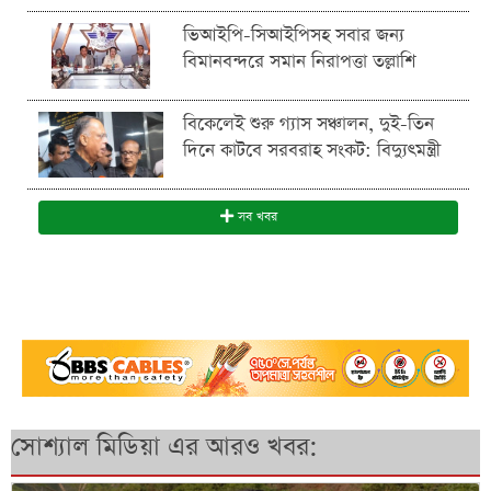
ভিআইপি-সিআইপিসহ সবার জন্য
বিমানবন্দরে সমান নিরাপত্তা তল্লাশি
বিকেলেই শুরু গ্যাস সঞ্চালন, দুই-তিন
দিনে কাটবে সরবরাহ সংকট: বিদ্যুৎমন্ত্রী
সব খবর
সোশ্যাল মিডিয়া এর আরও খবর: