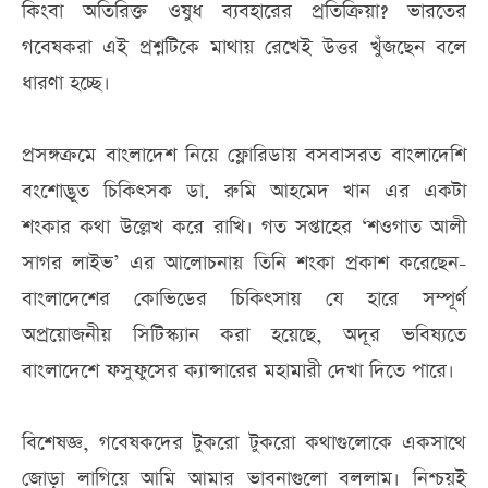
কিংবা অতিরিক্ত ওষুধ ব্যবহারের প্রতিক্রিয়া? ভারতের
গবেষকরা এই প্রশ্নটিকে মাথায় রেখেই উত্তর খুঁজছেন বলে
ধারণা হচ্ছে।
প্রসঙ্গক্রমে বাংলাদেশ নিয়ে ফ্লোরিডায় বসবাসরত বাংলাদেশি
বংশোদ্ভূত চিকিৎসক ডা. রুমি আহমেদ খান এর একটা
শংকার কথা উল্লেখ করে রাখি। গত সপ্তাহের ‘শওগাত আলী
সাগর লাইভ’ এর আলোচনায় তিনি শংকা প্রকাশ করেছেন-
বাংলাদেশের কোভিডের চিকিৎসায় যে হারে সম্পূর্ণ
অপ্রয়োজনীয় সিটিস্ক্যান করা হয়েছে, অদূর ভবিষ্যতে
বাংলাদেশে ফসুফুসের ক্যান্সারের মহামারী দেখা দিতে পারে।
বিশেষজ্ঞ, গবেষকদের টুকরো টুকরো কথাগুলোকে একসাথে
জোড়া লাগিয়ে আমি আমার ভাবনাগুলো বললাম। নিশ্চয়ই