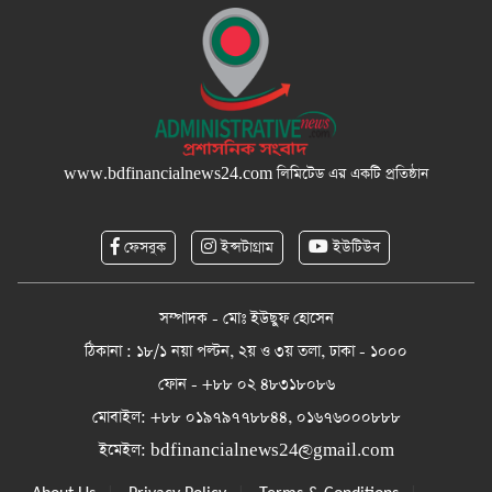
www.bdfinancialnews24.com
লিমিটেড এর একটি প্রতিষ্ঠান
ফেসবুক
ইন্সটাগ্রাম
ইউটিউব
সম্পাদক - মোঃ ইউছুফ হোসেন
ঠিকানা : ১৮/১ নয়া পল্টন, ২য় ও ৩য় তলা, ঢাকা - ১০০০
ফোন - +৮৮ ০২ ৪৮৩১৮০৮৬
মোবাইল: +৮৮ ০১৯৭৯৭৭৮৮৪৪, ০১৬৭৬০০০৮৮৮
ইমেইল:
bdfinancialnews24@gmail.com