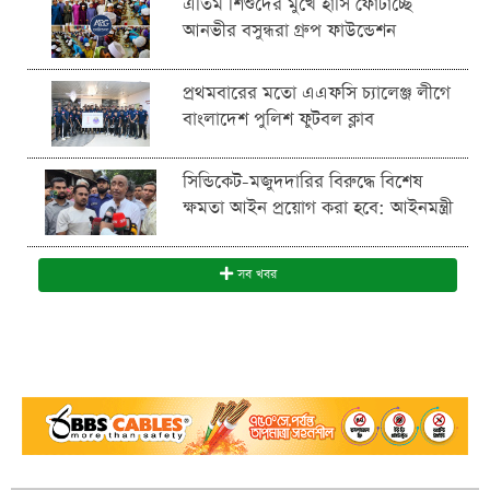
এতিম শিশুদের মুখে হাসি ফোটাচ্ছে
আনভীর বসুন্ধরা গ্রুপ ফাউন্ডেশন
প্রথমবারের মতো এএফসি চ্যালেঞ্জ লীগে
বাংলাদেশ পুলিশ ফুটবল ক্লাব
সিন্ডিকেট-মজুদদারির বিরুদ্ধে বিশেষ
ক্ষমতা আইন প্রয়োগ করা হবে: আইনমন্ত্রী
সব খবর