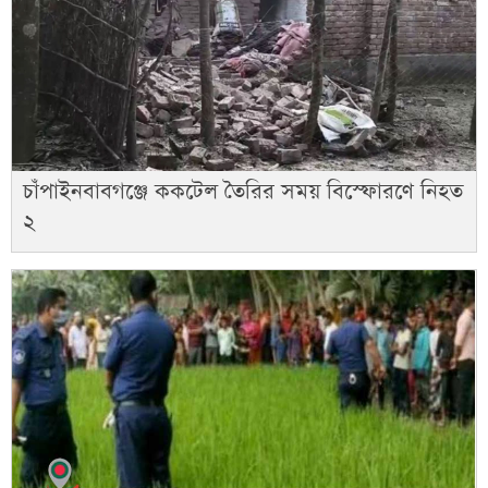
চাঁপাইনবাবগঞ্জে ককটেল তৈরির সময় বিস্ফোরণে নিহত
২