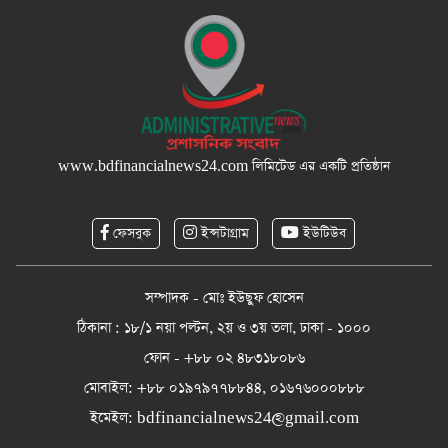
www.bdfinancialnews24.com
লিমিটেড এর একটি প্রতিষ্ঠান
ফেসবুক
ইন্সটাগ্রাম
ইউটিউব
সম্পাদক - মোঃ ইউছুফ হোসেন
ঠিকানা : ১৮/১ নয়া পল্টন, ২য় ও ৩য় তলা, ঢাকা - ১০০০
ফোন - +৮৮ ০২ ৪৮৩১৮০৮৬
মোবাইল: +৮৮ ০১৯৭৯৭৭৮৮৪৪, ০১৬৭৬০০০৮৮৮
ইমেইল:
bdfinancialnews24@gmail.com