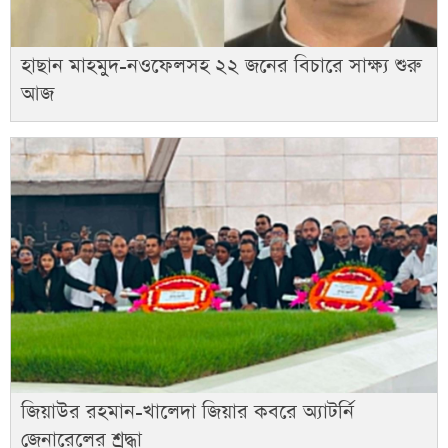
হাছান মাহমুদ-নওফেলসহ ২২ জনের বিচারে সাক্ষ্য শুরু
আজ
জিয়াউর রহমান-খালেদা জিয়ার কবরে অ্যাটর্নি
জেনারেলের শ্রদ্ধা