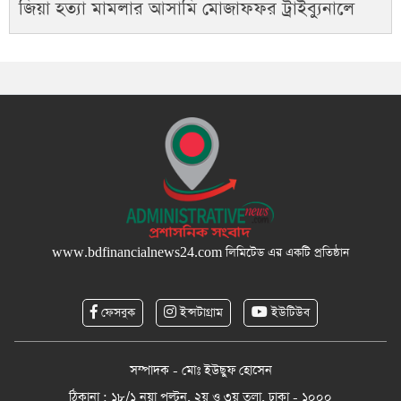
জিয়া হত্যা মামলার আসামি মোজাফফর ট্রাইব্যুনালে
www.bdfinancialnews24.com
লিমিটেড এর একটি প্রতিষ্ঠান
ফেসবুক
ইন্সটাগ্রাম
ইউটিউব
সম্পাদক - মোঃ ইউছুফ হোসেন
ঠিকানা : ১৮/১ নয়া পল্টন, ২য় ও ৩য় তলা, ঢাকা - ১০০০