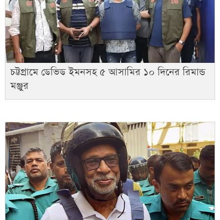
চট্টগ্রামে ডেভিড ইমনসহ ৫ আসামির ১০ দিনের রিমান্ড
মঞ্জুর