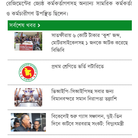
রেজিমেন্টের জ্যেষ্ঠ কর্মকর্তাগণসহ অন্যান্য সামরিক কর্মকর্তা
ও কর্মচারীগণ উপস্থিত ছিলেন।
সর্বশেষ খবর
সাতক্ষীরায় ৬ কোটি টাকার ‘কুশ’ জব্দ,
মোটরসাইকেলসহ ১ জনকে আটক করেছে
বিজিবি
প্রথম শ্রেণিতে ভর্তি লটারিতে
ভিআইপি-সিআইপিসহ সবার জন্য
বিমানবন্দরে সমান নিরাপত্তা তল্লাশি
বিকেলেই শুরু গ্যাস সঞ্চালন, দুই-তিন
দিনে কাটবে সরবরাহ সংকট: বিদ্যুৎমন্ত্রী