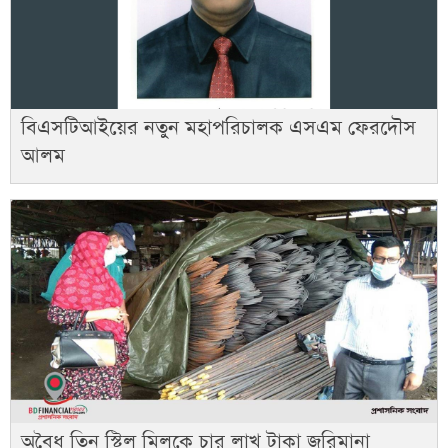
বিএসটিআইয়ের নতুন মহাপরিচালক এসএম ফেরদৌস
আলম
অবৈধ তিন স্টিল মিলকে চার লাখ টাকা জরিমানা