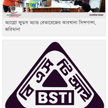
অ্যাগ্রো ফুডস অ্যান্ড বেভারেজের কারখানা সিলগালা,
জরিমানা