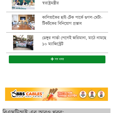
স্বরাষ্ট্রমন্ত্রীর
কালিয়াকৈর হাই-টেক পার্কে গুগল-মেটা-
টিকটকের বিনিয়োগ প্রস্তাব
ডেঙ্গুর লার্ভা পেলেই জরিমানা, মাঠে নামছে
১০ ম্যাজিস্ট্রেট
সব খবর
বিএসটিআই এর আরও খবর: