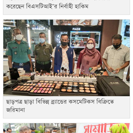
করেছেন বিএসটিআই’র নির্বাহী হাকিম
ছাড়পত্র ছাড়া বিভিন্ন ব্র্যান্ডের কসমেটিকস বিক্রিতে
জরিমানা