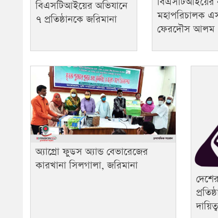
বিএসটিআইয়ের 
বিএসটিআইয়ের অভিযানে
মহাপরিচালক 
৭ প্রতিষ্ঠানকে জরিমানা
ফেরদৌস আলম
অ্যাগ্রো ফুডস অ্যান্ড বেভারেজের
কারখানা সিলগালা, জরিমানা
দেশের
প্রতি
দায়িত