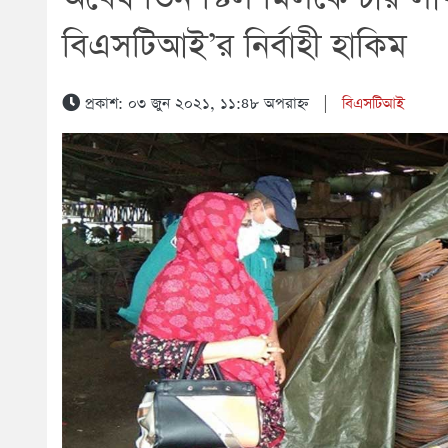
বিএসটিআই’র নির্বাহী হাকিম
প্রকাশ: ০৩ জুন ২০২১, ১১:৪৮ অপরাহ্ন
|
বিএসটিআই