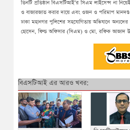
তিনটি প্রতিষ্ঠান বিএসটিআই’র সিএম লাইসেন্স না নি
ও বাজারজাত করার দায়ে এবং ওজন ও পরিমাপ মানদণ্ড
ঢাকা মহানগর পুলিশের সহযোগিতায় অভিযানে অন্যদের 
হোসেন, ফিল্ড অফিসার (সিএম) ও মো. রফিক আজাদ উপ
বিএসটিআই এর আরও খবর: