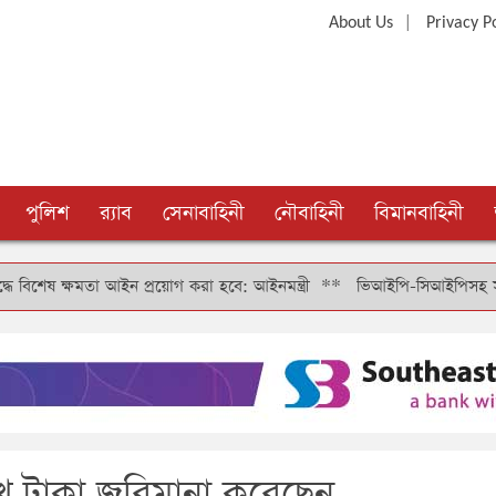
|
About Us
Privacy P
পুলিশ
র‍্যাব
সেনাবাহিনী
নৌবাহিনী
বিমানবাহিনী
 ক্ষমতা আইন প্রয়োগ করা হবে: আইনমন্ত্রী
**
ভিআইপি-সিআইপিসহ সবার জন্য বিম
াখ টাকা জরিমানা করেছেন