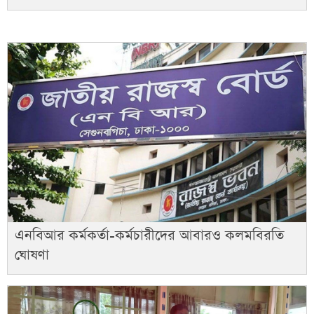
এনবিআর কর্মকর্তা-কর্মচারীদের আবারও কলমবিরতি
ঘোষণা