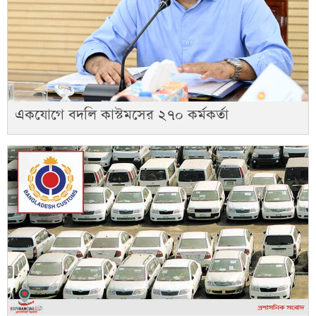
একযোগে বদলি কাস্টমসের ২৭০ কর্মকর্তা