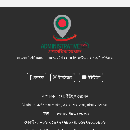
www.bdfinancialnews24.com
লিমিটেড এর একটি প্রতিষ্ঠান
ফেসবুক
ইন্সটাগ্রাম
ইউটিউব
সম্পাদক - মোঃ ইউছুফ হোসেন
ঠিকানা : ১৮/১ নয়া পল্টন, ২য় ও ৩য় তলা, ঢাকা - ১০০০
ফোন - +৮৮ ০২ ৪৮৩১৮০৮৬
মোবাইল: +৮৮ ০১৯৭৯৭৭৮৮৪৪, ০১৬৭৬০০০৮৮৮