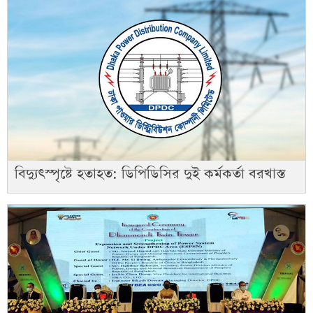
বিদ্যুৎস্পৃষ্টে হতাহত: ডিপিডিসির দুই কর্মকর্তা বরখাস্ত