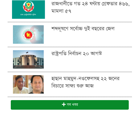
রাজধানীতে গত ২৪ ঘণ্টায় গ্রেফতার ৪৬৬,
মামলা ৫৭
শব্দদূষণে সর্বোচ্চ দুই বছরের জেল
রাষ্ট্রপতি নির্বাচন ২০ আগস্ট
হাছান মাহমুদ-নওফেলসহ ২২ জনের
বিচারে সাক্ষ্য শুরু আজ
সব খবর