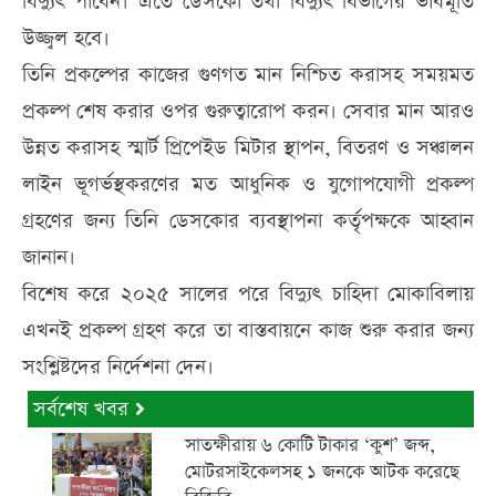
বিদ্যুৎ পাবেন। এতে ডেসকো তথা বিদ্যুৎ বিভাগের ভাবমূর্তি
উজ্জ্বল হবে।
তিনি প্রকল্পের কাজের গুণগত মান নিশ্চিত করাসহ সময়মত
প্রকল্প শেষ করার ওপর গুরুত্বারোপ করন। সেবার মান আরও
উন্নত করাসহ স্মার্ট প্রিপেইড মিটার স্থাপন, বিতরণ ও সঞ্চালন
লাইন ভূগর্ভস্থকরণের মত আধুনিক ও যুগোপযোগী প্রকল্প
গ্রহণের জন্য তিনি ডেসকোর ব্যবস্থাপনা কর্তৃপক্ষকে আহ্বান
জানান।
বিশেষ করে ২০২৫ সালের পরে বিদ্যুৎ চাহিদা মোকাবিলায়
এখনই প্রকল্প গ্রহণ করে তা বাস্তবায়নে কাজ শুরু করার জন্য
সংশ্লিষ্টদের নির্দেশনা দেন।
সর্বশেষ খবর
সাতক্ষীরায় ৬ কোটি টাকার ‘কুশ’ জব্দ,
মোটরসাইকেলসহ ১ জনকে আটক করেছে