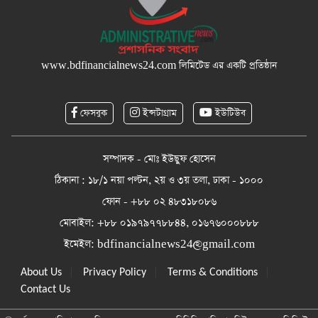
www.bdfinancialnews24.com
লিমিটেড এর একটি প্রতিষ্ঠান
ফেসবুক
ইন্সটাগ্রাম
ইউটিউব
সম্পাদক - মোঃ ইউছুফ হোসেন
ঠিকানা : ১৮/১ নয়া পল্টন, ২য় ও ৩য় তলা, ঢাকা - ১০০০
ফোন - +৮৮ ০২ ৪৮৩১৮০৮৬
মোবাইল: +৮৮ ০১৯৭৯৭৭৮৮৪৪, ০১৬৭৬০০০৮৮৮
ইমেইল:
bdfinancialnews24@gmail.com
|
|
|
About Us
Privacy Policy
Terms & Conditions
Contact Us