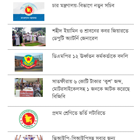
চার মন্ত্রণালয়-বিভাগে নতুন সচিব
শহীদ ইয়ামিন ও শ্রাবনের কবর জিয়ারতে
ডেপুটি অ্যাটর্নি জেনারেল
ডিএমপির ১২ ঊর্ধ্বতন কর্মকর্তাকে বদলি
সাতক্ষীরায় ৬ কোটি টাকার ‘কুশ’ জব্দ,
মোটরসাইকেলসহ ১ জনকে আটক করেছে
বিজিবি
প্রথম শ্রেণিতে ভর্তি লটারিতে
ভিআইপি-সিআইপিসহ সবার জন্য