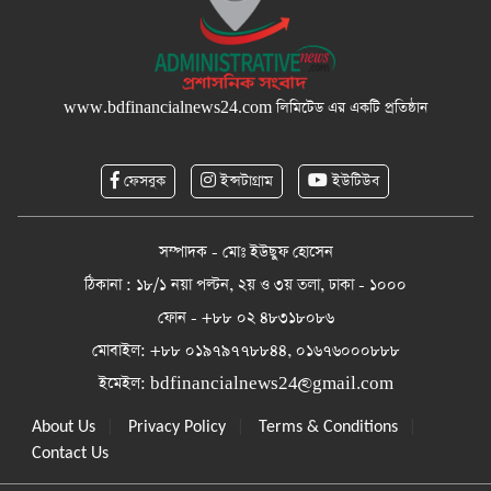
www.bdfinancialnews24.com
লিমিটেড এর একটি প্রতিষ্ঠান
ফেসবুক
ইন্সটাগ্রাম
ইউটিউব
সম্পাদক - মোঃ ইউছুফ হোসেন
ঠিকানা : ১৮/১ নয়া পল্টন, ২য় ও ৩য় তলা, ঢাকা - ১০০০
ফোন - +৮৮ ০২ ৪৮৩১৮০৮৬
মোবাইল: +৮৮ ০১৯৭৯৭৭৮৮৪৪, ০১৬৭৬০০০৮৮৮
ইমেইল:
bdfinancialnews24@gmail.com
|
|
|
About Us
Privacy Policy
Terms & Conditions
Contact Us