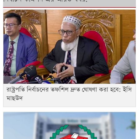
রাষ্ট্রপতি নির্বাচনের তফশিল দ্রুত ঘোষণা করা হবে: ইসি
মাছউদ