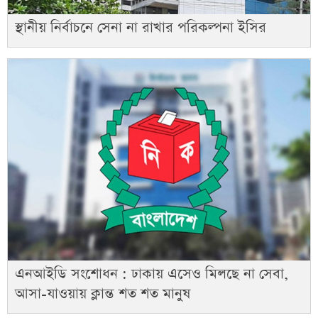
স্থানীয় নির্বাচনে সেনা না রাখার পরিকল্পনা ইসির
এনআইডি সংশোধন : ঢাকায় এসেও মিলছে না সেবা,
আসা-যাওয়ায় ক্লান্ত শত শত মানুষ