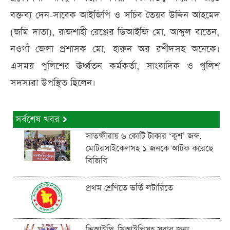
বক্তব্য দেন-সাবেক আইজিপি ও সচিব তৈয়ব উদ্দিন আহমেদ
(জমি দাতা), রাজশাহী রেঞ্জের ডিআইজি মো. আব্দুল বাতেন,
নওগাঁ জেলা প্রশাসক মো. হারুন অর রশীদসহ অনেকে।
এসময় পুলিশের ঊর্ধ্বতন কর্মকর্তা, সাংবাদিক ও পুলিশ
সদস্যরা উপস্থিত ছিলেন।
সর্বশেষ খবর
সাতক্ষীরায় ৬ কোটি টাকার ‘কুশ’ জব্দ,
মোটরসাইকেলসহ ১ জনকে আটক করেছে
বিজিবি
প্রথম শ্রেণিতে ভর্তি লটারিতে
ভিআইপি-সিআইপিসহ সবার জন্য