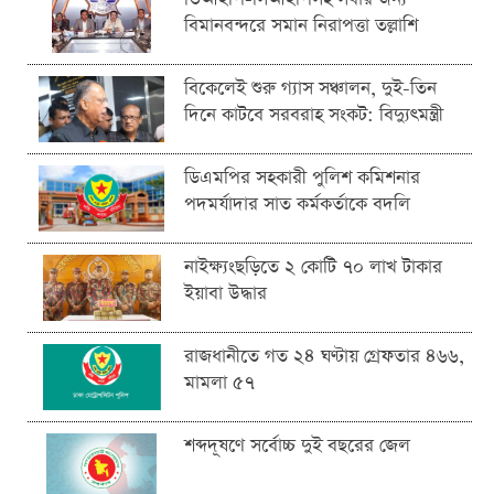
বিমানবন্দরে সমান নিরাপত্তা তল্লাশি
বিকেলেই শুরু গ্যাস সঞ্চালন, দুই-তিন
দিনে কাটবে সরবরাহ সংকট: বিদ্যুৎমন্ত্রী
ডিএমপির সহকারী পুলিশ কমিশনার
পদমর্যাদার সাত কর্মকর্তাকে বদলি
নাইক্ষ্যংছড়িতে ২ কোটি ৭০ লাখ টাকার
ইয়াবা উদ্ধার
রাজধানীতে গত ২৪ ঘণ্টায় গ্রেফতার ৪৬৬,
মামলা ৫৭
শব্দদূষণে সর্বোচ্চ দুই বছরের জেল