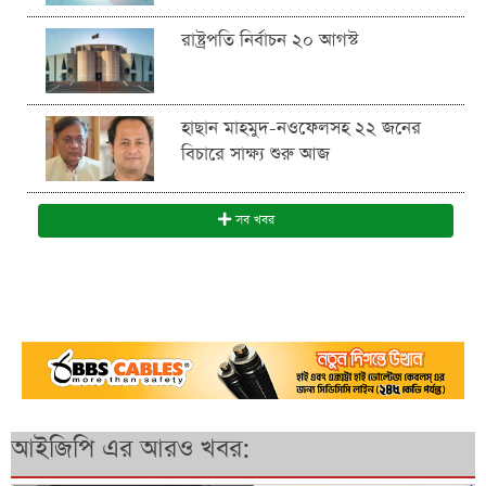
রাষ্ট্রপতি নির্বাচন ২০ আগস্ট
হাছান মাহমুদ-নওফেলসহ ২২ জনের
বিচারে সাক্ষ্য শুরু আজ
সব খবর
আইজিপি এর আরও খবর: