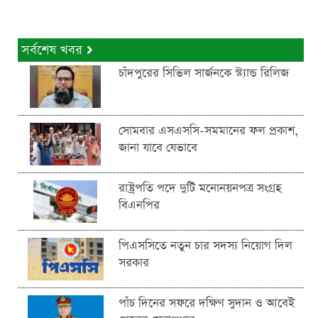
সর্বশেষ খবর
চাঁদপুরের সিভিল সার্জনকে স্ট্যান্ড রিলিজ
সোমবার এসএসসি-সমমানের ফল প্রকাশ,
জানা যাবে যেভাবে
রাষ্ট্রপতি পদে দুটি মনোনয়নপত্র সংগ্রহ
বিএনপির
পিএসসিতে নতুন চার সদস্য নিয়োগ দিল
সরকার
পাঁচ দিনের সফরে দক্ষিণ সুদান ও আবেই