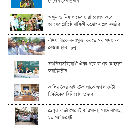
গেলেন সেনাপ্রধান
অর্জুন ও নিম গাছের চারা রোপণ করে
ড্যাবের প্রতিষ্ঠাবার্ষিকী উদ্বোধন প্রধানমন্ত্রীর
বাঁশখালীকে বন্যামুক্ত করতে সব পদক্ষেপ
নেওয়া হবে: দুলু
ফ্যাসিবাদবিরোধী ঐক্য ধরে রাখার আহ্বান
স্বরাষ্ট্রমন্ত্রীর
কালিয়াকৈর হাই-টেক পার্কে গুগল-মেটা-
টিকটকের বিনিয়োগ প্রস্তাব
ডেঙ্গুর লার্ভা পেলেই জরিমানা, মাঠে নামছে
১০ ম্যাজিস্ট্রেট