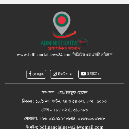
www.bdfinancialnews24.com
লিমিটেড এর একটি প্রতিষ্ঠান
ফেসবুক
ইন্সটাগ্রাম
ইউটিউব
সম্পাদক - মোঃ ইউছুফ হোসেন
ঠিকানা : ১৮/১ নয়া পল্টন, ২য় ও ৩য় তলা, ঢাকা - ১০০০
ফোন - +৮৮ ০২ ৪৮৩১৮০৮৬
মোবাইল: +৮৮ ০১৯৭৯৭৭৮৮৪৪, ০১৬৭৬০০০৮৮৮
ইমেইল:
bdfinancialnews24@gmail.com