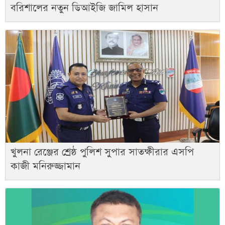
বরিশালের নতুন ডিআইজি জামিল হাসান
খুলনা রেঞ্জের শ্রেষ্ঠ পুলিশ সুপার সাতক্ষীরার এসপি
কাজী মনিরুজ্জামান