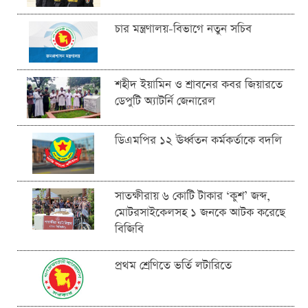
চার মন্ত্রণালয়-বিভাগে নতুন সচিব
শহীদ ইয়ামিন ও শ্রাবনের কবর জিয়ারতে
ডেপুটি অ্যাটর্নি জেনারেল
ডিএমপির ১২ ঊর্ধ্বতন কর্মকর্তাকে বদলি
সাতক্ষীরায় ৬ কোটি টাকার ‘কুশ’ জব্দ,
মোটরসাইকেলসহ ১ জনকে আটক করেছে
বিজিবি
প্রথম শ্রেণিতে ভর্তি লটারিতে