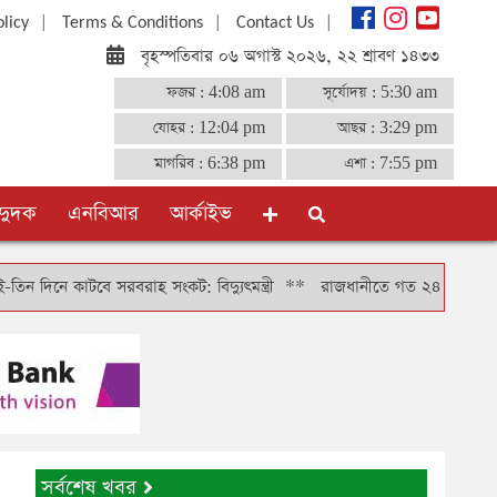
|
|
|
olicy
Terms & Conditions
Contact Us
বৃহস্পতিবার ০৬ অগাস্ট ২০২৬, ২২ শ্রাবণ ১৪৩৩
ফজর :
4:08 am
সূর্যোদয় :
5:30 am
যোহর :
12:04 pm
আছর :
3:29 pm
মাগরিব :
6:38 pm
এশা :
7:55 pm
দুদক
এনবিআর
আর্কাইভ
কাটবে সরবরাহ সংকট: বিদ্যুৎমন্ত্রী
**
রাজধানীতে গত ২৪ ঘণ্টায় গ্রেফতার ৪
সর্বশেষ খবর