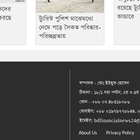
রয়েছে ট্যু
টকদের
ভান্ডারে
 করছে
ট্যুরিস্ট পুলিশ মাঝেমধ্যে
নেমে পড়ে সৈকত পরিষ্কার-
পরিচ্ছন্নতায়
সম্পাদক - মোঃ ইউছুফ হোসেন
ঠিকানা : ১৮/১ নয়া পল্টন, ২য় ও ৩য়
ফোন - +৮৮ ০২ ৪৮৩১৮০৮৬
মোবাইল: +৮৮ ০১৯৭৯৭৭৮৮৪৪,
ইমেইল:
bdfinancialnews24
|
About Us
Privacy Policy