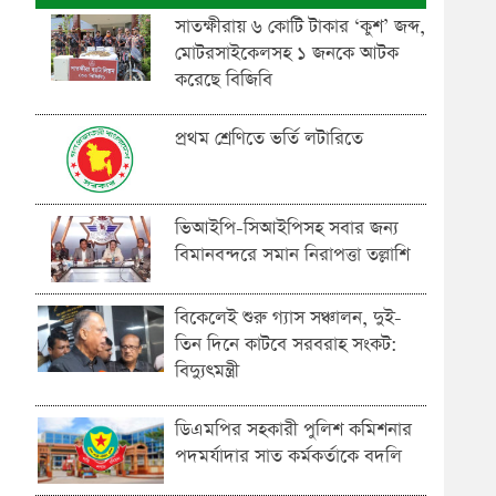
সাতক্ষীরায় ৬ কোটি টাকার ‘কুশ’ জব্দ,
মোটরসাইকেলসহ ১ জনকে আটক
করেছে বিজিবি
প্রথম শ্রেণিতে ভর্তি লটারিতে
ভিআইপি-সিআইপিসহ সবার জন্য
বিমানবন্দরে সমান নিরাপত্তা তল্লাশি
বিকেলেই শুরু গ্যাস সঞ্চালন, দুই-
তিন দিনে কাটবে সরবরাহ সংকট:
বিদ্যুৎমন্ত্রী
ডিএমপির সহকারী পুলিশ কমিশনার
পদমর্যাদার সাত কর্মকর্তাকে বদলি