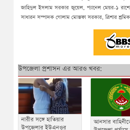
জাহিদুল ইসলাম সরকার জুয়েল, প্যানেল মেয়র-১ রাশেদু
সাধারন সম্পাদক গোলাম মোস্তফা সরকার, ত্রিশার শ্রমি
উপজেলা প্রশাসন এর আরও খবর:
নারীর সঙ্গে হাতিয়ার
আনসার বাহিনীত
উপজেলার ইউএনওর