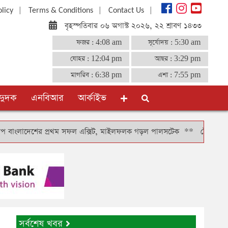
|
|
|
olicy
Terms & Conditions
Contact Us
বৃহস্পতিবার ০৬ অগাস্ট ২০২৬, ২২ শ্রাবণ ১৪৩৩
ফজর :
4:08 am
সূর্যোদয় :
5:30 am
যোহর :
12:04 pm
আছর :
3:29 pm
মাগরিব :
6:38 pm
এশা :
7:55 pm
দুদক
এনবিআর
আর্কাইভ
ংলাদেশের প্রথম সফল এক্সিট, মাইলফলক গড়ল পালসটেক
**
টোকিওতে বাংলাদেশ
সর্বশেষ খবর