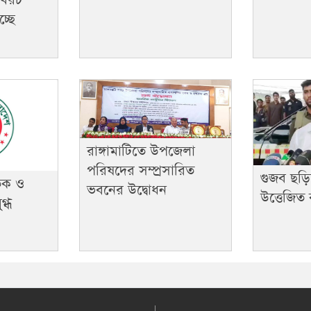
 খরচ
্ছে
রাঙ্গামাটিতে উপজেলা
পরিষদের সম্প্রসারিত
গুজব ছড়ি
তিক ও
ভবনের উদ্বোধন
উত্তেজিত 
্ধ