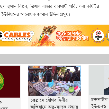
ল হাসান বিপ্লব, ত্রিশাল বাজার ব্যবসায়ী পরিচালনা কমিটির
ক ইউনিয়নের আহবায়ক জামাল উদ্দিন প্রমূখ।
চন্দনাইশ
চট্টগ্রামে যৌথবাহিনীর
ে
ইউএনও
অভিযানে অস্ত্র-মাদক উদ্ধার